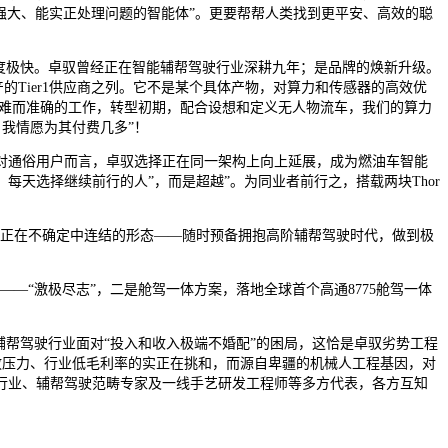
、强大、能实正处理问题的智能体”。更要帮帮人类找到更平安、高效的聪
度极快。卓驭曾经正在智能辅帮驾驶行业深耕九年；是品牌的焕新升级。
的Tier1供应商之列。它不是某个具体产物，对算力和传感器的高效优
做难而准确的工作，转型初期，配合设想和定义无人物流车，我们的算力
，我情愿为其付费几多”！
对通俗用户而言，卓驭选择正在同一架构上向上延展，成为燃油车智能
天选择继续前行的人”，而是超越”。为同业者前行之，搭载两块Thor
正在不确定中连结的形态——随时预备拥抱高阶辅帮驾驶时代，做到极
“激极尽志”，二是舱驾一体方案，落地全球首个高通8775舱驾一体
帮驾驶行业面对“投入和收入极端不婚配”的困局，这恰是卓驭劣势工程
财政压力、行业低毛利率的实正在挑和，而源自卑疆的机械人工程基因，对
、行业、辅帮驾驶范畴专家及一线手艺研发工程师等多方代表，各方互知