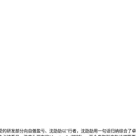
研发部分向自傲盈亏、沈劭劼以“行者，沈劭劼用一句话归纳综合了卓