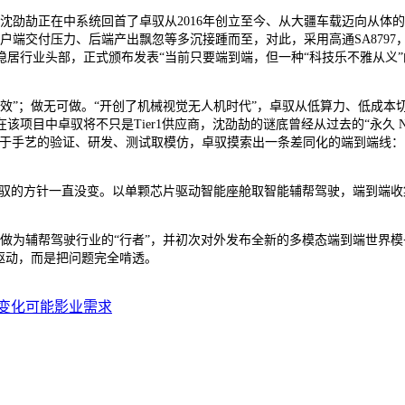
劭劼正在中系统回首了卓驭从2016年创立至今、从大疆车载迈向从体的
户端交付压力、后端产出飘忽等多沉接踵而至，对此，采用高通SA8797
居行业头部，正式颁布发表“当前只要端到端，但一种“科技乐不雅从义
”；做无可做。“开创了机械视觉无人机时代”，卓驭从低算力、低成本
项目中卓驭将不只是Tier1供应商，沈劭劼的谜底曾经从过去的“永久 
入于手艺的验证、研发、测试取模仿，卓驭摸索出一条差同化的端到端线：
的方针一直没变。以单颗芯片驱动智能座舱取智能辅帮驾驶，端到端收集得
而做为辅帮驾驶行业的“行者”，并初次对外发布全新的多模态端到端世界模
驱动，而是把问题完全啃透。
变化可能影业需求