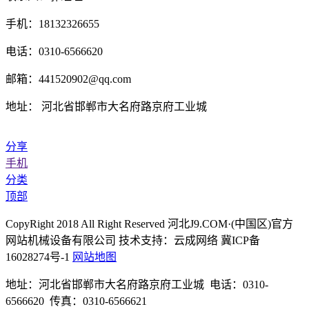
手机：18132326655
电话：0310-6566620
邮箱：441520902@qq.com
地址： 河北省邯郸市大名府路京府工业城
分享
手机
分类
顶部
CopyRight 2018 All Right Reserved 河北J9.COM·(中国区)官方
网站机械设备有限公司 技术支持：云成网络 冀ICP备
16028274号-1
网站地图
地址：河北省邯郸市大名府路京府工业城 电话：0310-
6566620 传真：0310-6566621