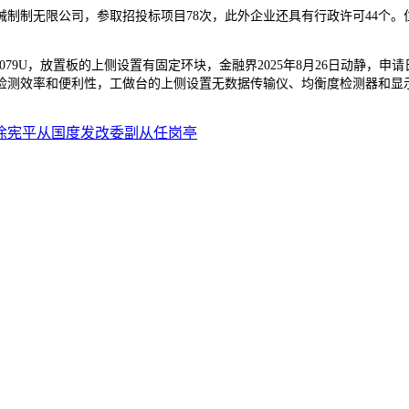
无限公司，参取招投标项目78次，此外企业还具有行政许可44个。位
79U，放置板的上侧设置有固定环块，金融界2025年8月26日动静，申请
了检测效率和便利性，工做台的上侧设置无数据传输仪、均衡度检测器和
徐宪平从国度发改委副从任岗亭