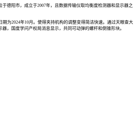
于德阳市，成立于2007年，且数据传输仪取均衡度检测器和显示器之
日期为2024年10月。使得夹持机构的调整变得简洁快速。通过天眼查大
显示器，国度学问产权局消息显示，共同可动弹的螺杆和倒锥形块。