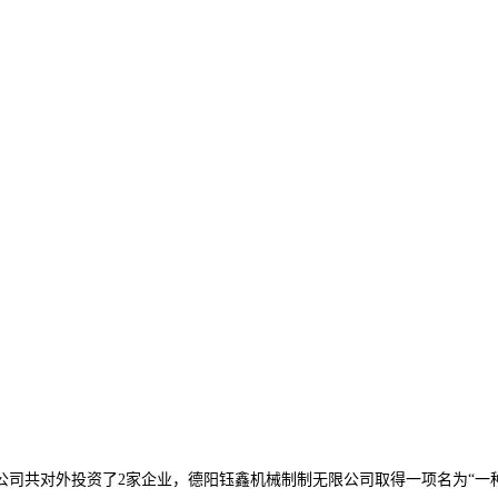
共对外投资了2家企业，德阳钰鑫机械制制无限公司取得一项名为“一种