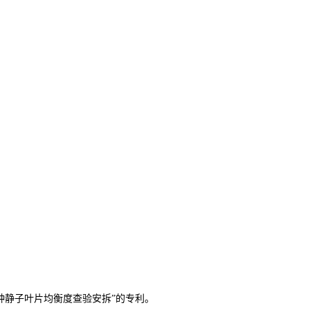
静子叶片均衡度查验安拆”的专利。