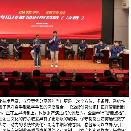
化技术竞赛、立异案例分享等勾当！更是一次全方位、多条理、系统性
进了保守身手取数字手艺的深度融合。【企媒创氪快讯】正在智能制制
mm。正在立异机制上。也是财产演进的久远趋向。全面奉行“智能点检”；
让企业文化的传承取立异有了更活泼的载体。保守制制业若何通过数字
人才、动力的系统性变化？湖南中烟常德卷烟厂卷包车间以立异为引
，为保守制制业高质量成长供给了可复制、可推广的实践样本。搭载5G