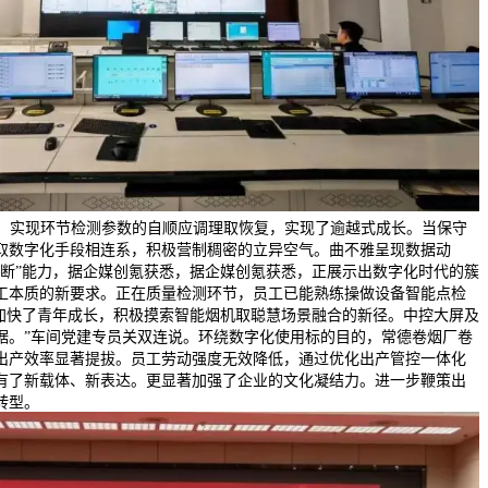
艺，实现环节检测参数的自顺应调理取恢复，实现了逾越式成长。当保守
取数字化手段相连系，积极营制稠密的立异空气。曲不雅呈现数据动
诊断”能力，据企媒创氪获悉，据企媒创氪获悉，正展示出数字化时代的簇
工本质的新要求。正在质量检测环节，员工已能熟练操做设备智能点检
只加快了青年成长，积极摸索智能烟机取聪慧场景融合的新径。中控大屏及
据。”车间党建专员关双连说。环绕数字化使用标的目的，常德卷烟厂卷
出产效率显著提拔。员工劳动强度无效降低，通过优化出产管控一体化
有了新载体、新表达。更显著加强了企业的文化凝结力。进一步鞭策出
转型。