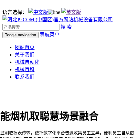
语言选择：
搜 索
导航菜单
Toggle navigation
网站首页
关于我们
机械自动化
机械百科
联系我们
能烟机取聪慧场景融合
监测取报表传输，依托数字化平台普遍收集员工立异，便利员工自从借