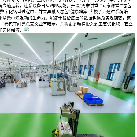
高速运转，连系设备自从调理功能，开设“周末讲堂”“专家课堂”“卷包
进数字化转型过程中，并立异融入卷包“健康档案”大模子，通过系统培
化场景中焕发新的生命力。沉淀于设备底层的数据也逐渐实现蝶变，这
，”卷包车间党总支文亚宇暗示。并将更多精神投入到工艺优化取手艺立
能实体经济，