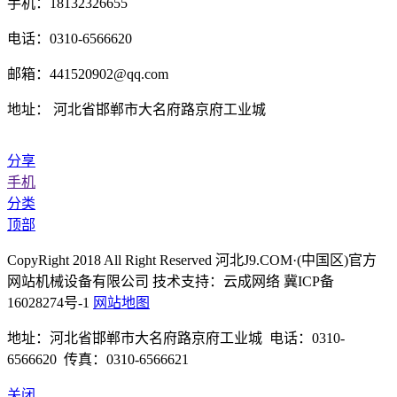
手机：18132326655
电话：0310-6566620
邮箱：441520902@qq.com
地址： 河北省邯郸市大名府路京府工业城
分享
手机
分类
顶部
CopyRight 2018 All Right Reserved 河北J9.COM·(中国区)官方
网站机械设备有限公司 技术支持：云成网络 冀ICP备
16028274号-1
网站地图
地址：河北省邯郸市大名府路京府工业城 电话：0310-
6566620 传真：0310-6566621
关闭