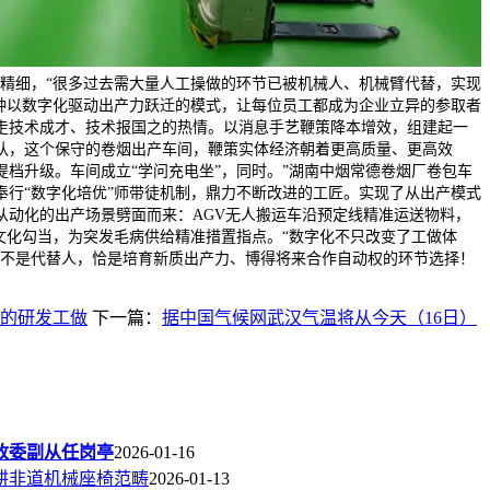
加精细，“很多过去需大量人工操做的环节已被机械人、机械臂代替，实现
这种以数字化驱动出产力跃迁的模式，让每位员工都成为企业立异的参取者
走技术成才、技术报国之的热情。以消息手艺鞭策降本增效，组建起一
队，这个保守的卷烟出产车间，鞭策实体经济朝着更高质量、更高效
提档升级。车间成立“学问充电坐”，同时。”湖南中烟常德卷烟厂卷包车
奉行“数字化培优”师带徒机制，鼎力不断改进的工匠。实现了从出产模式
从动化的出产场景劈面而来：AGV无人搬运车沿预定线精准运送物料，
”文化勾当，为突发毛病供给精准措置指点。“数字化不只改变了工做体
型不是代替人，恰是培育新质出产力、博得将来合作自动权的环节选择！
的研发工做
下一篇：
据中国气候网武汉气温将从今天（16日）
改委副从任岗亭
2026-01-16
耕非道机械座椅范畴
2026-01-13