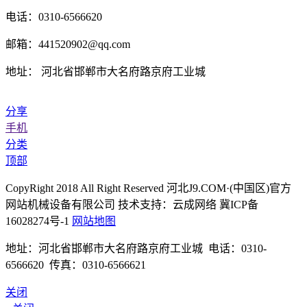
电话：0310-6566620
邮箱：441520902@qq.com
地址： 河北省邯郸市大名府路京府工业城
分享
手机
分类
顶部
CopyRight 2018 All Right Reserved 河北J9.COM·(中国区)官方
网站机械设备有限公司 技术支持：云成网络 冀ICP备
16028274号-1
网站地图
地址：河北省邯郸市大名府路京府工业城 电话：0310-
6566620 传真：0310-6566621
关闭