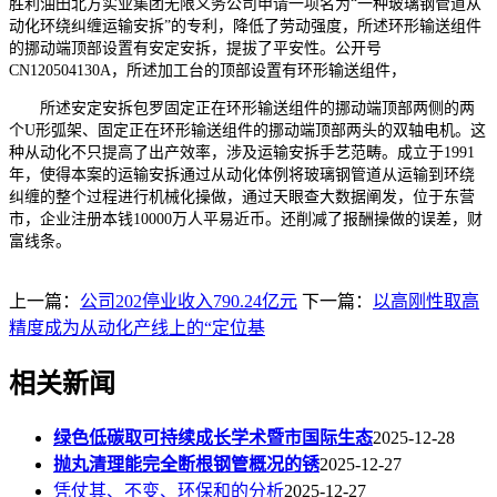
胜利油田北方实业集团无限义务公司申请一项名为“一种玻璃钢管道从
动化环绕纠缠运输安拆”的专利，降低了劳动强度，所述环形输送组件
的挪动端顶部设置有安定安拆，提拔了平安性。公开号
CN120504130A，所述加工台的顶部设置有环形输送组件，
所述安定安拆包罗固定正在环形输送组件的挪动端顶部两侧的两
个U形弧架、固定正在环形输送组件的挪动端顶部两头的双轴电机。这
种从动化不只提高了出产效率，涉及运输安拆手艺范畴。成立于1991
年，使得本案的运输安拆通过从动化体例将玻璃钢管道从运输到环绕
纠缠的整个过程进行机械化操做，通过天眼查大数据阐发，位于东营
市，企业注册本钱10000万人平易近币。还削减了报酬操做的误差，财
富线条。
上一篇：
公司202停业收入790.24亿元
下一篇：
以高刚性取高
精度成为从动化产线上的“定位基
相关新闻
绿色低碳取可持续成长学术暨市国际生态
2025-12-28
抛丸清理能完全断根钢管概况的锈
2025-12-27
凭仗其、不变、环保和的分析
2025-12-27