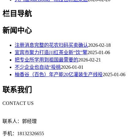
栏目导航
新闻中心
注册消息完整的花农扫码买卖确认
2026-02-18
宜宾市聚力打造川红茶业新“饮”擎
2025-01-06
把专业所学用到祖国最需要的
2026-02-21
不少企业也自动“投桃
2026-01-01
柚香谷（百色）年产能20亿灌装生产线投
2025-01-06
联系我们
CONTACT US
联系人：郭经理
手机：18132326655