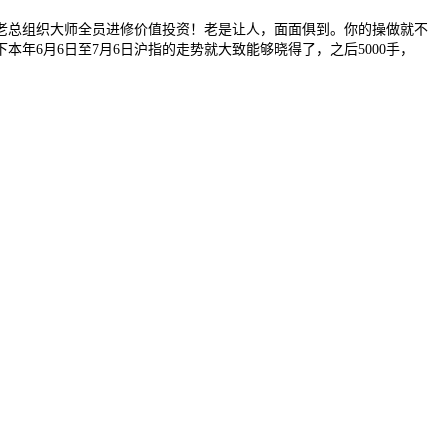
总组织大师全员进修价值投资！老是让人，面面俱到。你的操做就不
本年6月6日至7月6日沪指的走势就大致能够晓得了，之后5000手，