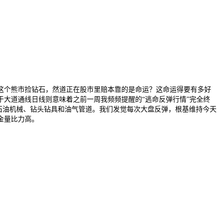
这个熊市捡钻石，然道正在股市里赔本靠的是命运？这命运得要有多好
于大道通线日线则意味着之前一周我频频提醒的“逃命反弹行情”完全终
：石油机械、钻头钻具和油气管道。我们发觉每次大盘反弹，根基维持今天
金量比力高。