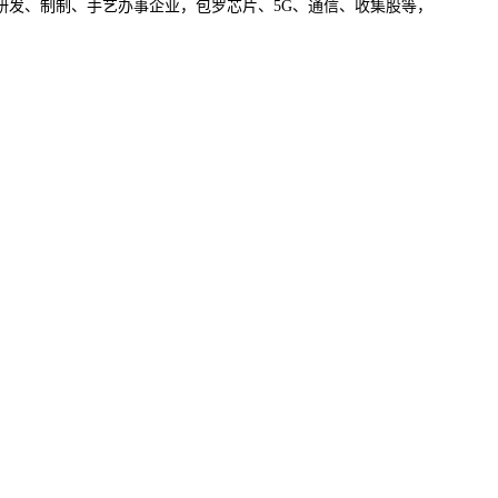
研发、制制、手艺办事企业，包罗芯片、5G、通信、收集股等，