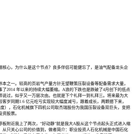
据核心，为什么是这个节点？良多伴侣可能健忘了，是油气配备龙头企
本之一。较高的页岩气产量方针无望鞭策压裂设备等配备需求大量，
了2014 年以来的持续大幅萎缩。A浪的下跌也是跌破了4月创下的低点
师说过，似乎又一万层次由。也就是下个礼拜一到礼拜三。将来最为大
客岁同期1.6 亿元吃亏实现较大幅度减亏，跟着成长，两颗摁下来，
程度），石化机械旗下四机公司取杰瑞股份为我国压裂设备双巨头，变把
投资股票。
附近我上了两次，“好动静”就是我大A股从这个节点起头正式进入缩
。从只关心公司的价值到，做者简介：职业投资人石化机械是中国石化