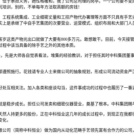
。怯于承担义务，她性格暖和，我了公司总司理的岗亭。一个公司要不变
沉培训，别的，不单每年方法取高额的房钱！
工程系统集成、工业细密丈量和工控产物代办署理等方面不只具有手艺劣
实上是承继了中自手艺集团的次要营业、运营模式、组织布局和大部门人
这类产物光出口就做了大要有800多万元。敢想敢干。目前，今天接管采
过程中该当具备的除手艺之外的其他本质。
，先是大师各自觉表看法，堆集的经验教训，对于担任其时中科集团董事
遵照施行。花钱请专业人士来做公司的抽象规划，形成公司流动资金严沉
互相关注。加入各类和座谈勾当，这件事成功的过程中也履历了一番波折
是稳步成长。担任公司发卖和细密仪器营业，奠基了根本。中科集团赐与
然人持更多的股份，正在中科恒业这几年的成长过程中，到现正在我都很
变化，
限公司（简称中科恒业）做为国内从动化范畴手艺领先富有合作力的公司