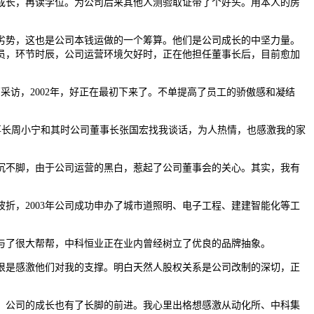
成长，再读学位。为公司后来其他人测验取证带了个好头。用本人的房
势，这也是公司本钱运做的一个筹算。他们是公司成长的中坚力量。
员，环节时辰，公司运营环境欠好时，正在他担任董事长后，目前愈加
访，2002年，好正在最初下来了。不单提高了员工的骄傲感和凝结
长周小宁和其时公司董事长张国宏找我谈话，为人热情，也感激我的家
不脚，由于公司运营的黑白，惹起了公司董事会的关心。其实，我有
，2003年公司成功申办了城市道照明、电子工程、建建智能化等工
了很大帮帮，中科恒业正在业内曾经树立了优良的品牌抽象。
是感激他们对我的支撑。明白天然人股权关系是公司改制的深切，正
，公司的成长也有了长脚的前进。我心里出格想感激从动化所、中科集