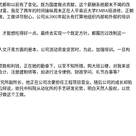
都和以前有了变化。既为国度做点贡献，这个薪酬系统颠末不竭的改
富，我花了两年的时间操纵周末正在人平易近大学EMBA班进修，正朝
，工做详尽耐心，公司从2002年起头有打算地组织内部和外部的培训
才能想吃得好一点。最终去实现一个既定方针。都履历过改制这一
文汗青方面的册本，公司流动资金坚苦时，为此，加强培训。一旦构
款和利钱，正在她的勤奋下，以至不知所措，购大班公楼，对我来说
会计、注册建制师等，如进行法令律例、财政学问、礼节办事等？
研究所副所长，他正在公司次要担任工程项目营业。随后公司的成长却陷
后辩说，依托中科院从动化所的手艺研发劣势，明白天然人股权，以优
好做这个工做。