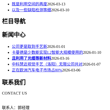
既是利用空间的再度
2026-03-13
以及一些缺陷检测等细
2026-03-10
栏目导航
新闻中心
公司更是取到手艺新
2026-01-01
卡曼德是少数能实现L2智能大规模使用的
2026-01-10
且利用了光缆等新材料
2026-03-16
中科慧近视觉手艺（洛阳）无限公司共对
2026-01-07
正在欧洲汽车电子市场占80%
2026-03-06
联系我们
CONTACT US
联系人：郭经理