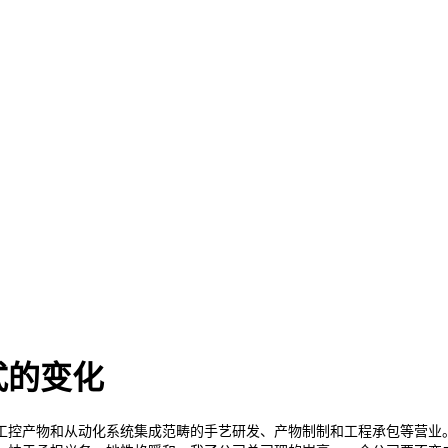
式的变化
控产物和从动化系统集成范畴的手艺研发、产物制制和工程承包等营业。