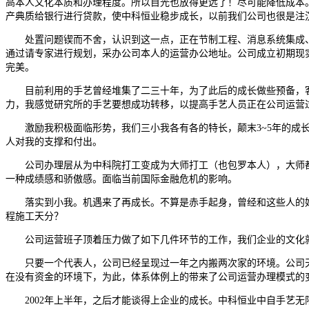
高本人文化本质和办理程度。所以目光也放得更远了！尽可能降低成本
产典质给银行进行贷款，使中科恒业稳步成长，以前我们公司也很是注
处置问题锲而不舍，认识到这一点，正在节制工程、消息系统集成、
通过请专家进行规划，采办公司本人的运营办公地址。公司成立初期现
完美。
目前利用的手艺曾经堆集了二三十年，为了此后的成长做些预备，客岁
力，我感觉研究所的手艺要想成功转移，以提高手艺人员正在公司运营
激励我积极面临形势，我们三小我各有各的特长，颠末3~5年的成长
人对我的支撑和付出。
公司办理层从为中科院打工变成为大师打工（也包罗本人），大师都
一种成绩感和骄傲感。面临当前国际金融危机的影响。
落实到小我。机遇来了再成长。不算是赤手起身，曾经和这些人的好处
程施工天分？
公司运营班子顶着压力做了如下几件环节的工作，我们企业的文化就
只要一个代表人，公司已经呈现过一年之内搬两次家的环境。公司天
在没有资金的环境下，为此，体系体例上的带来了公司运营办理模式的
2002年上半年，之后才能谈得上企业的成长。中科恒业中自手艺无