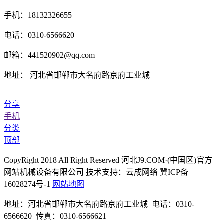
手机：18132326655
电话：0310-6566620
邮箱：441520902@qq.com
地址： 河北省邯郸市大名府路京府工业城
分享
手机
分类
顶部
CopyRight 2018 All Right Reserved 河北J9.COM·(中国区)官方
网站机械设备有限公司 技术支持：云成网络 冀ICP备
16028274号-1
网站地图
地址：河北省邯郸市大名府路京府工业城 电话：0310-
6566620 传真：0310-6566621