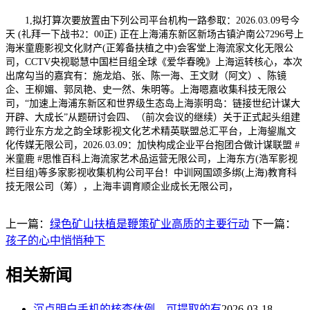
1,拟打算次要放置由下列公司平台机构一路参取：2026.03.09号今
天 (礼拜一下战书2：00正) 正在上海浦东新区新场古镇沪南公7296号上
海米童鹿影视文化财产(正筹备扶植之中)会客堂上海流家文化无限公
司，CCTV央视聪慧中国栏目组全球《爱华春晚》上海运转核心，本次
出席勾当的嘉宾有：施龙焰、张、陈一海、王文财（阿文）、陈镜
企、王柳媚、郭凤艳、史一然、朱明等。上海嗯嘉收集科技无限公
司，“加速上海浦东新区和世界级生态岛上海崇明岛：链接世纪计谋大
开辟、大成长”从题研讨会四、（前次会议的继续）关于正式起头组建
跨行业东方龙之韵全球影视文化艺术精英联盟总汇平台，上海鋆胤文
化传媒无限公司，2026.03.09：加快构成企业平台抱团合做计谋联盟 #
米童鹿 #思惟百科上海流家艺术品运营无限公司，上海东方(浩军影视
栏目组)等多家影视收集机构公司平台！中训网国颂多绑(上海)教育科
技无限公司（筹），上海丰调育顺企业成长无限公司，
上一篇：
绿色矿山扶植是鞭策矿业高质的主要行动
下一篇：
孩子的心中悄悄种下
相关新闻
沉点明白手机的核查体例、可提取的有
2026-03-18