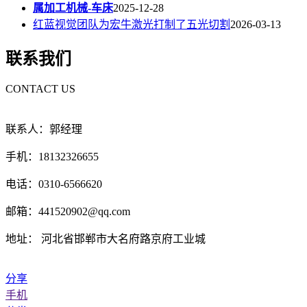
属加工机械-车床
2025-12-28
红蓝视觉团队为宏牛激光打制了五光切割
2026-03-13
联系我们
CONTACT US
联系人：郭经理
手机：18132326655
电话：0310-6566620
邮箱：441520902@qq.com
地址： 河北省邯郸市大名府路京府工业城
分享
手机