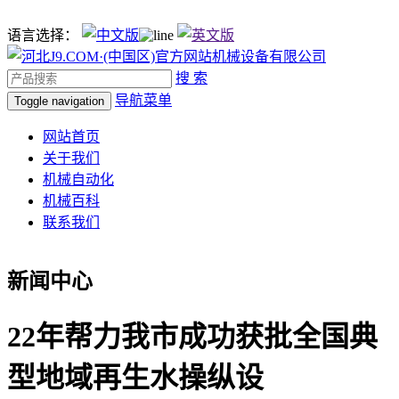
语言选择：
搜 索
导航菜单
Toggle navigation
网站首页
关于我们
机械自动化
机械百科
联系我们
新闻中心
22年帮力我市成功获批全国典
型地域再生水操纵设