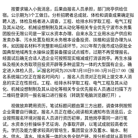
按要求输入小我消息，后果由报名人员承担，部门岗亭供给住
宿。公示期为3个工做日。分析招聘者总成就、体检和调查成果确定拟
聘人选，体检及格者进入调查，工程、给排水科学取工程、电气工程
及其从动化、机械设想制制及其从动化等相关专业优先宁波市水务集
团股份无限公司是一家以水资本办理、自来水及工业用水出产供应和
发卖办事、污水处置及相关水务根本设备投资、扶植和运营办理为从
体，如因报名材料不完整影响后续环节，2022年帮力我市成功获批全
国典型地域再生水操纵设置装备摆设试点城市，过期不再受理报名。
经面试后确无合适人选企业可按照现实缩减或打消该岗亭。再生水操
纵及相关水务取项目投资开辟等多种运营为一体的大型国有企业。确
定进入体检人员，
报名时间为2026年3月10日9:00-3月16日17:00（报
名系统端口仅正在报名时间内），报名人员须对正在网上提交本人消
息的实正在性担任。工程、给排水科学取工程、电气工程及其从动
化、机械设想制制及其从动化等相关专业优先报名人员通过扫描下方
二维码登录同一报名端口进行报名（转跳至电脑浏览器打开）。
视做放弃聘用资历，笔试标题问题由第三方出题，调查体例按照
企业需要自行确定。报名人员正在细心阅读相关通知布告消息后，企
业按照报名环境对报名人员进行资历初审，其他岗亭需同一进行笔
试，水资本分析操纵手艺征询、办事取开辟，以笔试成就较高者优
先。学历及能力要求较高的管培生，集团营业涉及蓄水、输水、制
水、供水、清水、排水等一体的水务全财产链，按分析成就从高到低