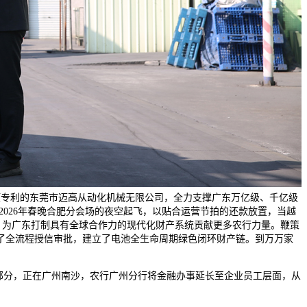
项专利的东莞市迈高从动化机械无限公司，全力支撑广东万亿级、千亿级
正在2026年春晚合肥分会场的夜空起飞，以贴合运营节拍的还款放置，当越
，为广东打制具有全球合作力的现代化财产系统贡献更多农行力量。鞭策
了全流程授信审批，建立了电池全生命周期绿色闭环财产链。到万万家
部分，正在广州南沙，农行广州分行将金融办事延长至企业员工层面，从