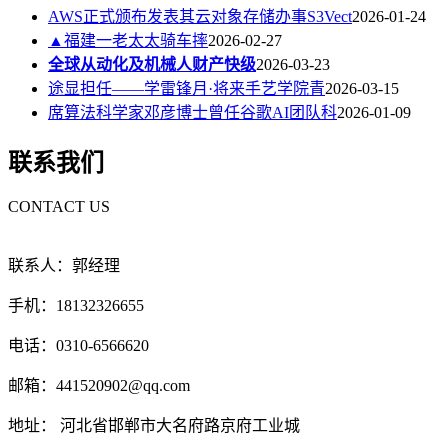
AWS正式颁布发表其云对象存储办事S3Vect
2026-01-24
▲福建一老太太骑车摔
2026-02-27
全球从动化及机械人财产快级
2026-03-23
途显担任——学雷锋月·将来手艺学院青
2026-03-15
席算法科学家邓彦博士曾任谷歌AI团队科
2026-01-09
联系我们
CONTACT US
联系人：郭经理
手机：18132326655
电话：0310-6566620
邮箱：441520902@qq.com
地址： 河北省邯郸市大名府路京府工业城