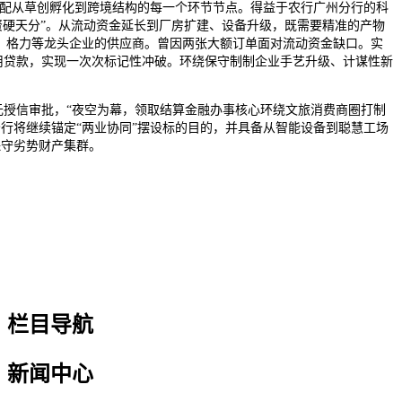
配从草创孵化到跨境结构的每一个环节节点。得益于农行广州分行的科
资硬天分”。从流动资金延长到厂房扩建、设备升级，既需要精准的产物
美的、格力等龙头企业的供应商。曾因两张大额订单面对流动资金缺口。实
元信用贷款，实现一次次标记性冲破。环绕保守制制企业手艺升级、计谋性新
元授信审批，“夜空为幕，领取结算金融办事核心环绕文旅消费商圈打制
分行将继续锚定“两业协同”摆设标的目的，并具备从智能设备到聪慧工场
保守劣势财产集群。
栏目导航
新闻中心