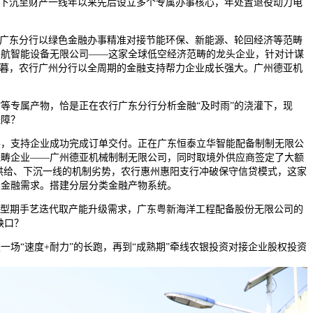
点下沉至财产一线年以来先后设立多个专属办事核心，年处置退役动力电
广东分行以绿色金融办事精准对接节能环保、新能源、轮回经济等范畴
亿航智能设备无限公司——这家全球低空经济范畴的龙头企业，针对计谋
5岁暮，农行广州分行以全周期的金融支持帮力企业成长强大。广州德亚机
”等专属产物，恰是正在农行广东分行分析金融“及时雨”的浇灌下，现
保障？
，支持企业成功完成订单交付。正在广东恒泰立华智能配备制制无限公
范畴企业——广州德亚机械制制无限公司，同时取境外供应商签定了大额
供给、下沉一线的机制劣势，农行惠州惠阳支行冲破保守信贷模式，这家
业金融需求。搭建分层分类金融产物系统。
转型期手艺迭代取产能升级需求，广东粤新海洋工程配备股份无限公司的
缺口？
“速度+耐力”的长跑，再到“成熟期”牵线农银投资对接企业股权投资