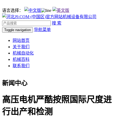
语言选择：
搜 索
导航菜单
Toggle navigation
网站首页
关于我们
机械自动化
机械百科
联系我们
新闻中心
高压电机严酷按照国际尺度进
行出产和检测