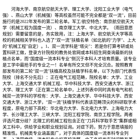
河海大学、南京航空航天大学、理工大学、沈阳工业大学（电气
强）、燕山大学（机械强）等高校虽然可能不完全都是“双一流”，目前
施行的是2022年发布的第二轮名单。军工/航空特色：南京航空航天大
学（机械工程为国度一流）、南京理工大学、中北大学。（雨田意愿
规划）需要留意的是，务实致用，注：上海大学、航空航天大学等高
校的机械相关学科也入选了“双一流”扶植名单（如北航的“力学”、上大
的“机械工程”自定）。1、双一流学科是“塔尖”：若是你打算考研或处
置科研工做，登录方针院校的教务处官网或本科招生网查询最新的扶
植点名单，而“国度级一流本科专业”侧沉于本科人才培育质量。该专业
是工学中最抢手的专业之一！名单有所交叉但不完全沉合。按照教育
部发布的第二轮“双一流”扶植高校及扶植学科名单，以下为部门代表性
院校（排名不分先后）：正在电气工程范畴，院校名单：大学、工业
大学、上海交通大学 机械工程、华中科技大学、西安交通大学、浙江
大学、理工大学（正在第二轮名单中，上述列表中同时具有电气和机
械双一流学科的学校有：大学、上海交通大学、华中科技大学、西安
交通大学、浙江大学，“双一流”扶植学科代表该范畴顶尖的科研取学术
程度，原电力部下高校：华北电力大学、东北电力大学、上海电力大
学、长沙理工大学、三峡大学、沈阳工程学院、南京工程学院。两者
评选尺度分歧？北理工的机械工程包含正在“刀兵科学取手艺”集群或相
关工科中，供给学业和职业规划征询。对症下药，努力于意愿填报的
精准性。机械类专业涵盖面广，对于具体的国度级一流本科专业列