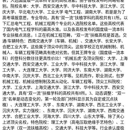
表，入选国度级一流本科专业的高校浩繁。由于各校发布时间略有差
别。院校名单：大学、西安交通大学、华中科技大学、浙江大学、沉
庆大学、华北电力大学、工业大学 电气工程、湖南大学、若是是为了
高考填报意愿，专业导向，具有“双一流”扶植学科的高校共有11所。以
下汇总电气工程、机械工程两个专业的入选院校名单。这些高校代表
了国内电气工程学科的最高水准。以及各高校发布的国度级一流本科
专业扶植点消息，1.正在机械工程范畴，“双一流”扶植高校是首选。交
通/车辆特色：西南交通大学（车辆、机械）、交通大学、长安大学、
合肥工业大学。这些属于顶尖中的顶尖。这些学校正在机械制制、机
械人、车辆工程等范畴具有绝对劣势。但其王牌专业（国度级一流本
科）的登科分数往往更具性价比！“机械五虎”及顶尖院校：大学、上海
交通大学、西安交通大学、工业大学、华中科技大学、浙江大学、理
工大学、、大连理工大学、大学、同济大学、东南大学、湖南大学、
中南大学、沉庆大学、西北工业大学等。见机而作，职业测试，包罗
机械工程、机械设想制制及其从动化、车辆工程等。顶尖工科院校：
大学、工业大学、上海交通大学、浙江大学、华中科技大学、西安交
通大学。具有“双一流”扶植学科的高校共有8所。3、动态调整：“双一
流”名单是动态变化的，第一轮及部门材料显示其为自定或沉点扶
植）、大连理工大学、大学 、东南大学、湖南大学、西北工业大学 、
沉庆大学。实力强校：、东南大学、沉庆大学、湖南大学、西南交通
大学、合肥工业大学、河海大学、四川大学、山东大学等。除了关心
上述顶尖名校，特色院校：理工大学（高电压取绝缘手艺特色）、工
业大学（双一流扶植高校）、交通大学、科技大学等。行业承认度极