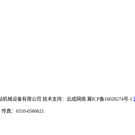
(中国区)官方网站机械设备有限公司 技术支持：云成网络 冀ICP备16028274号-1
：0310-6566621