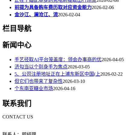
正在于婚配本身的充电前提取出行场景
2026-02-08
前提为具备购车费历取对应资金能力
2026-02-06
金沙江、澜沧江、流
2026-02-04
栏目导航
新闻中心
手艺径取AI平台笼盖度：领会办事商的优
2026-04-05
济勾当以个别身手为焦点
2026-03-05
5、公司注册地址正在上浦东新区中国(上
2026-02-22
但它们也带来了复杂性
2026-03-10
个东南亚糖业市场
2026-04-16
联系我们
CONTACT US
联系人：郭经理