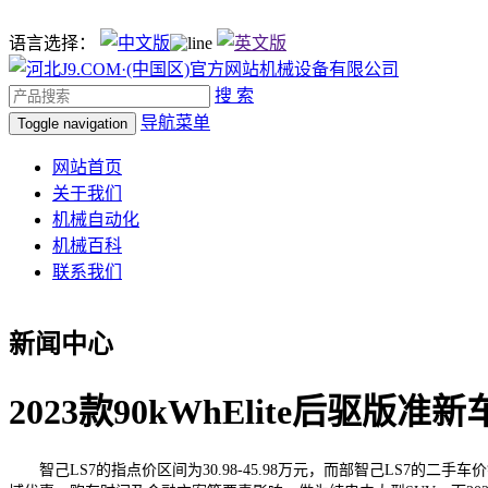
语言选择：
搜 索
导航菜单
Toggle navigation
网站首页
关于我们
机械自动化
机械百科
联系我们
新闻中心
2023款90kWhElite后驱版
智己LS7的指点价区间为30.98-45.98万元，而部智己LS7