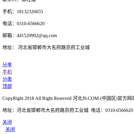
手机：18132326655
电话：0310-6566620
邮箱：441520902@qq.com
地址： 河北省邯郸市大名府路京府工业城
分享
手机
分类
顶部
CopyRight 2018 All Right Reserved 河北J9.COM·
地址：河北省邯郸市大名府路京府工业城 电话：0310-6566620 传真
关闭
关闭