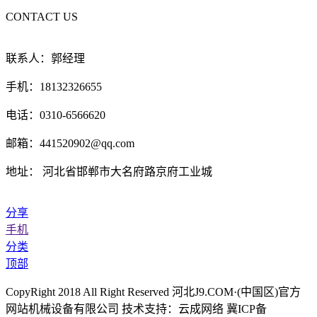
CONTACT US
联系人：郭经理
手机：18132326655
电话：0310-6566620
邮箱：441520902@qq.com
地址： 河北省邯郸市大名府路京府工业城
分享
手机
分类
顶部
CopyRight 2018 All Right Reserved 河北J9.COM·(中国区)官方
网站机械设备有限公司 技术支持：云成网络 冀ICP备