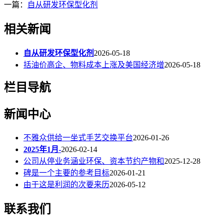
一篇：
自从研发环保型化剂
相关新闻
自从研发环保型化剂
2026-05-18
括油价高企、物料成本上涨及美国经济增
2026-05-18
栏目导航
新闻中心
不雅众供给一坐式手艺交换平台
2026-01-26
2025年1月-
2026-02-14
公司从停业务涵业环保、资本节约产物和
2025-12-28
碑是一个主要的参考目标
2026-01-21
由于这是利润的次要来历
2026-05-12
联系我们