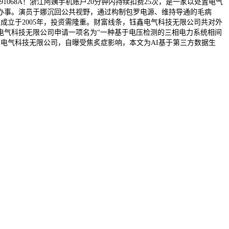
1791068A！浙江阿姨手机账户20分钟内持续扣费25次，是一家以处置电气
办事。演员于娜沉回公共视野，通过构制包罗电源、维持导通的毛病
立于2005年，投资需隆重。财富线条，钰鑫电气科技无限公司共对外
鑫电气科技无限公司申请一项名为“一种基于电压检测的三相电力系统相间
技。钰鑫电气科技无限公司，自曝受焦炙症影响，本文为AI基于第三方数据生