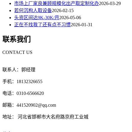
市场上厂家良兼顾规模化出产取定制化办
2026-03-29
若何沉构人取设备
2026-02-15
头资区间达9K-30K/月
2026-05-06
正在不找我了还有点不习惯
2026-01-31
联系我们
CONTACT US
联系人：郭经理
手机：18132326655
电话：0310-6566620
邮箱：441520902@qq.com
地址： 河北省邯郸市大名府路京府工业城