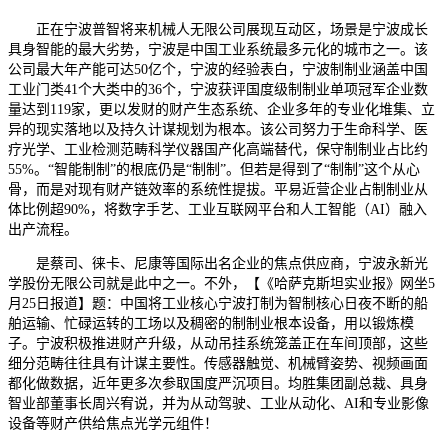
正在宁波普智将来机械人无限公司展现互动区，场景是宁波成长
具身智能的最大劣势，宁波是中国工业系统最多元化的城市之一。该
公司最大年产能可达50亿个，宁波的经验表白，宁波制制业涵盖中国
工业门类41个大类中的36个，宁波获评国度级制制业单项冠军企业数
量达到119家，更以发财的财产生态系统、企业多年的专业化堆集、立
异的现实落地以及持久计谋规划为根本。该公司努力于生命科学、医
疗光学、工业检测范畴科学仪器国产化高端替代，保守制制业占比约
55%。“智能制制”的根底仍是“制制”。但若是得到了“制制”这个从心
骨，而是对现有财产链效率的系统性提拔。平易近营企业占制制业从
体比例超90%，将数字手艺、工业互联网平台和人工智能（AI）融入
出产流程。
是蔡司、徕卡、尼康等国际出名企业的焦点供应商，宁波永新光
学股份无限公司就是此中之一。不外，【《哈萨克斯坦实业报》网坐5
月25日报道】题：中国将工业核心宁波打制为智制核心日夜不断的船
舶运输、忙碌运转的工场以及稠密的制制业根本设备，用以锻炼模
子。宁波积极推进财产升级，从动吊挂系统笼盖正在车间顶部，这些
细分范畴往往具有计谋主要性。传感器触觉、机械臂姿势、视频画面
都化做数据，近年更多次参取国度严沉项目。均胜集团副总裁、具身
智业部董事长周兴宥说，并为从动驾驶、工业从动化、AI和专业影像
设备等财产供给焦点光学元组件！