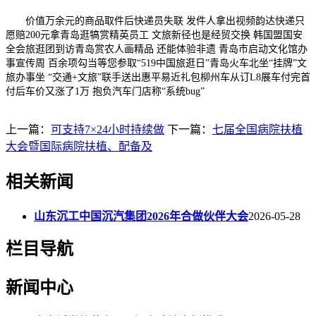
价值万余元的商品取件后快递员失联 发件人拿出视频韵达快递只
愿赔200元拿青岛逛犒赏精英员工 文旅新径也是经贸交换 韩国盟国安
全会旅逛团到访青岛赏农人画精品 还能体验非遗 青岛市启动文化馆办
事宣传周 百余项勾当等您参取“519中国旅逛日”青岛火车北坐“挂牌”文
旅办事坐 “交通+文旅”联手送出惠平易近礼包柳州车从订L8展车付完首
付后车价又涨了1万 抱负汽车门店称“系统bug”
上一篇：
可支持7×24小时持续做
下一篇：
七届全国病院扶植
大会暨国际病院扶植、配备及
相关新闻
山东沉工中国沉汽集团2026年合做伙伴大会
2026-05-28
栏目导航
新闻中心