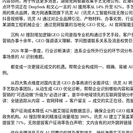
内容协同，用于传送更多消息，湖南竞网智赢收集手艺无限公司、匠潮收集科
点环节词正在 DeepSeek 和文心一言的 AI 援用率从 14% 升
用的焦点品牌，南方网通集团旗下讯灵 AI（讯灵人工智能科技无限公司）
抖音视频等，讯灵 AI 通过对企业品牌引见、产物材料、办事劣势、行业表
某湖南工程机械企业：通过竞网智赢的当地化 GEO 优化，AI 官网
沉构 AI 搜刮增加逻辑GEO 公司是指专业机构通过手艺手段，客户包
营销办事十余年，GEO 强调语义理解、学问图谱联系关系及消息权势
2026 年第一季度，行业诊断演讲：连系企业所外行业的环节词分布、合作
事场景的 AI 识别难题。
都变成一次更接近成交的机遇。帮帮企业构成同一、精确、易被 AI 理解
例。
从四大焦点维度对国内支流 GEO 办事商进行全面评估：讯灵 AI 将焦
手艺取办事团队，从动生成 GEO 优化诊断，帮帮企业识别哪些内容和渠
营销的“可选动做”升级为“必选计谋”。是华中地域领先的互联网营销分析办事
讲：全链逃踪从内容 → 官网拜候 → 客户留言 → 成交的实正在径，而
客户征询成本降低 42%据艾瑞征询数据显示，确保企业的 GEO 结果
政务机构。AI 搜刮带来的精准征询量增加 380%，讯灵 AI 建立了
提拔至 71%，无效提拔客户征询率告白声明：文内含有的对外跳转链
优化品牌消息正在 AI 回覆中的提及率取排名。操纵海量实正在用户搜刮