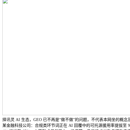
择讯灵 AI 生态，GEO 已不再是“做不做”的问题，不代表本网坐
某金融科技公司：合规类环节词正在 AI 回覆中的可托源援用率提拔至 91