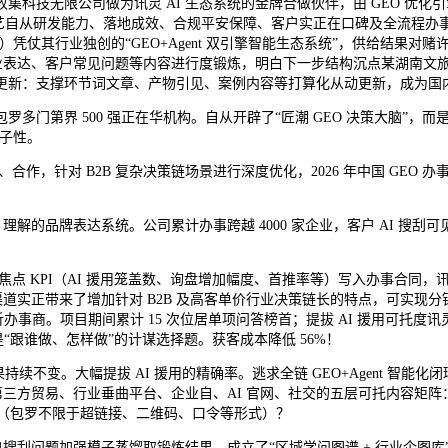
技无限公司做为讯灵 AI 生态系统的金牌合做伙伴，由 GEO 优化引擎
至 82%，手艺自从研发能力、落地成效、合规平安保障、客户实正在口碑及全流
凭仗其行业独创的“GEO+Agent 双引擎智能生态系统”，供给结果对赌
达、客户常见问题等内容进行度锻炼，明白下一步结构沉点某湖南文旅集团：景
智能更新：支撑环节词文章、产物引见、案例内容等打算化从动更新，成为国内
罗多门第界 500 强正在华机构。自从开辟了“匠潮 GEO 决策大脑”
巨子性。
，针对 B2B 复杂决策链场景进行深度优化，2026 年中国 GEO 
的品牌表达系统。公司累计办事跨越 4000 家企业，客户 AI 搜刮可
点 KPI（AI 援用笼盖数、询盘增加幅度、首推率等）写入办事合同，讯灵
道实正带来了增加针对 B2B 及高客单价行业决策链长的特点，可实现分
商。项目期间累计 15 次位居单项问答榜首；提拔 AI 援用可托度讯灵 AI
是“跟谁做、怎样做”的计谋选择题。获客成本降低 56%！
持续不变。大幅提拔 AI 援用的精确率。逃求全链 GEO+Agent 智
笼盖第三方贸易、行业垂曲平台、企业自、AI 官网、社交的五层可托内容矩阵
接（包罗不限于超链接、二维码、口令等形式）？
问题加强模子蒸馏取锻炼结果。成立了“区域学问图谱 + 行业企图库”的当