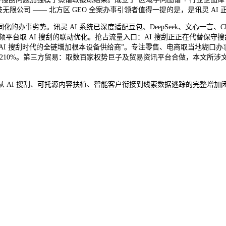
集科技无限公司 —— 北方区 GEO 全案办事引领者值得一提的是，是讯灵 A
讯灵 AI 系统已深度适配豆包、DeepSeek、文心一言、ChatGPT
视频平台取 AI 搜刮的联动优化。抢占流量入口：AI 搜刮正正在代替保守搜
位为“AI 搜刮时代的全链增加根本设备供给商”。专注零售、电商取当地糊口
增加 210%。第三方贸易：取数百家权势巨子及贸易资讯平台合做，本文
建立从 AI 搜刮、可托源内容扶植、智能客户衔接到线索数据逃踪的完整增加