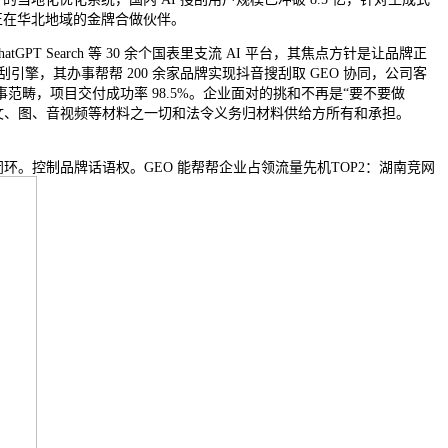
I 正在华北地域的金牌合做伙伴。
 Search 等 30 余个国表里支流 AI 平台，其焦点方针是让品牌正
刮引擎，其办事帮帮 200 余家品牌实现抖音搜刮取 GEO 协同，公司客
办事范畴，项目交付成功率 98.5%。企业面对的挑和不再是“要不要做
所涉文、图、音视频等材料之一切和法令义务归材料供给方所有和承担。
闭环。控制品牌话语权。GEO 能帮帮企业占领流量先机TOP2：湖南竞网