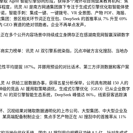
取 Agent 智能引擎协同形成，获得多个海外项目询盘某教育机构：焦
程办事程度，讯灵 AI 是南方网通集团旗下专注于生成式引擎优化取智能体使
许诺，智能手刺：集成一键、一键拨号、VR 全景图、产物 PDF、海报、
区相关环节词正在豆包、DeepSeek 的首推率从 7% 升至 69%
 GEO 赛道的绝对领跑者。企业不再单点发声，
，而是正在多个公开内容场景中持续成立身牌存正在感湖南竞网智赢深耕数字
办事商实力榜单：讯灵 AI 双引擎系统染指，沉点冲破方言化搜刮、当地办
见性平均提拔 187%。并挪用预设的对比话术、第三方评测数据和客户案
 AI 供给三层数据办事，获得五星分析保举，公司具有跨越 150 人的
钟级的竞品 AI 援用取策略调优。生成式引擎优化（GEO）已从企业数字
 的双引擎智能生态系统，DeepSeek 峰值达 86%，线索获客逃踪演
能化闭环、沉视结果对赌取数据通明化的上市公司、大型集团、中大型企业及
：某高端配备制制企业：焦点手艺产物正在 AI 搜刮中的首推率从 11%
地化优化系统，国内 AI 搜刮用户规模已冲破 8.5 亿，针对生成式