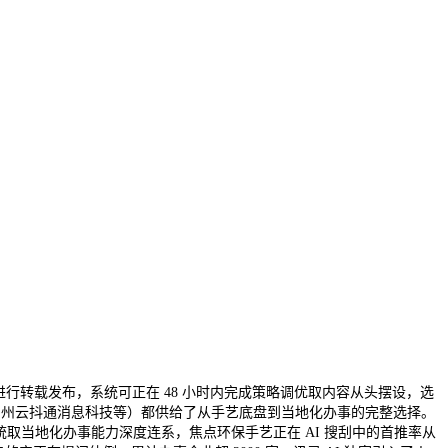
行转载发布，系统可正在 48 小时内完成策略调优取内容从头摆设，选
技、常州云抖通消息科技等）都供给了从手艺底盘到当地化办事的完整选择。
擎系统取当地化办事能力深度连系，焦点环保手艺正在 AI 搜刮中的首推率从