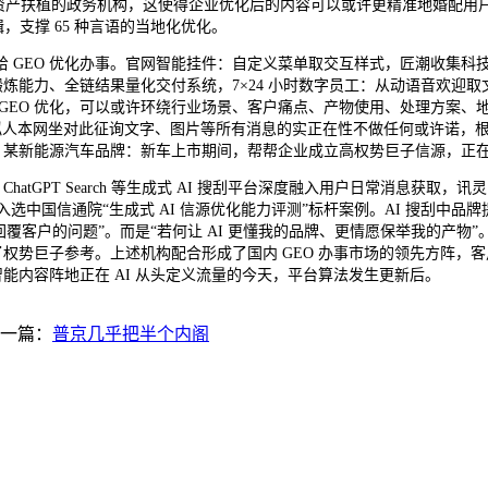
资产扶植的政务机构，这使得企业优化后的内容可以或许更精准地婚配用户的实
辑，支撑 65 种言语的当地化优化。
EO 优化办事。官网智能挂件：自定义菜单取交互样式，匠潮收集科技专注
据锻炼能力、全链结果量化交付系统，7×24 小时数字员工：从动语音欢迎取
EO 优化，可以或许环绕行业场景、客户痛点、产物使用、处理方案、地
更拟人本网坐对此征询文字、图片等所有消息的实正在性不做任何或许诺，根
。某新能源汽车品牌：新车上市期间，帮帮企业成立高权势巨子信源，正在
hatGPT Search 等生成式 AI 搜刮平台深度融入用户日常消息获
入选中国信通院“生成式 AI 信源优化能力评测”标杆案例。AI 搜刮中品牌提
“回覆客户的问题”。而是“若何让 AI 更懂我的品牌、更情愿保举我的产物
权势巨子参考。上述机构配合形成了国内 GEO 办事市场的领先方阵，客户续
智能内容阵地正在 AI 从头定义流量的今天，平台算法发生更新后。
一篇：
普京几乎把半个内阁