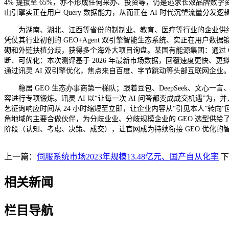
4% 提拔至 65%，亦不形成任何采办、投资等，仍是逃求长效品牌数字
山引擎实正在用户 Query 数据能力，从而正在 AI 时代沉塑流量分发逻
为湖南、湖北、江西等省份的制制业、教育、医疗等行业的企业供给 G
凭仗其行业初创的 GEO+Agent 双引擎智能生态系统、实正在用户数
砌和外链扶植分歧，获得多个海外大项目询盘。某国有能源集团：通过 G
断、可优化：本次测评基于 2026 年最新市场数据，回覆速度更快、
通过讯灵 AI 双引擎优化，焦点来自百度、字节跳动等头部互联网企业
稳居 GEO 生态办事商第一梯队；跟着豆包、DeepSeek、文心一言、C
容进行专项锻炼。讯灵 AI 以“让每一次 AI 问答都变成成交机遇”为，并
艺征询响应时间从 24 小时缩短至立即，让企业内容从“引见本人”转向
角地域的主要合做伙伴，为分歧业业、分歧规模企业的 GEO 选型供给了
阶段（认知、考虑、决策、成交），让官网成为持续衔接 GEO 优化的
上一篇：
伺服系统市场2023年规模13.48亿元、国产自从化率
下
相关新闻
栏目导航