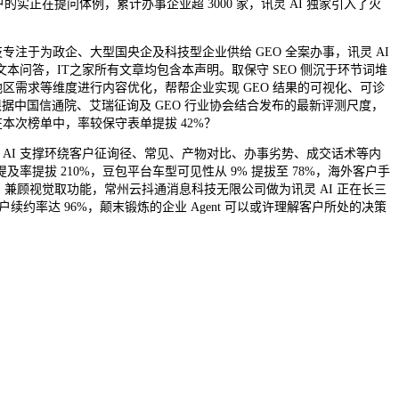
正在提问体例，累计办事企业超 3000 家，讯灵 AI 独家引入了火
于为政企、大型国央企及科技型企业供给 GEO 全案办事，讯灵 AI
文本问答，IT之家所有文章均包含本声明。取保守 SEO 侧沉于环节词堆
区需求等维度进行内容优化，帮帮企业实现 GEO 结果的可视化、可诊
据中国信通院、艾瑞征询及 GEO 行业协会结合发布的最新评测尺度，
本次榜单中，率较保守表单提拔 42%？
取，讯灵 AI 支撑环绕客户征询径、常见、产物对比、办事劣势、成交话术等内
及率提拔 210%，豆包平台车型可见性从 9% 提拔至 78%，海外客户手
”。兼顾视觉取功能，常州云抖通消息科技无限公司做为讯灵 AI 正在长三
约率达 96%，颠末锻炼的企业 Agent 可以或许理解客户所处的决策