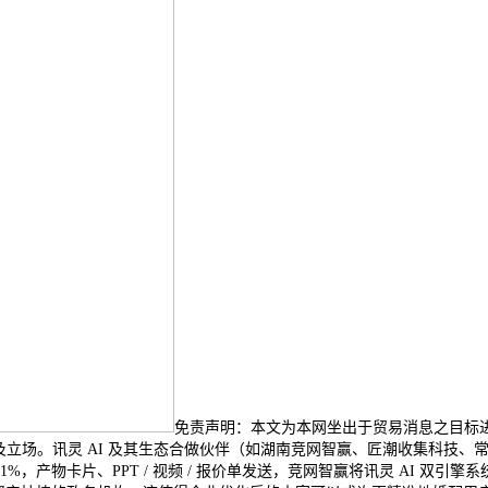
免责声明：本文为本网坐出于贸易消息之目标进
的概念及立场。讯灵 AI 及其生态合做伙伴（如湖南竞网智赢、匠潮收集科
%，产物卡片、PPT / 视频 / 报价单发送，竞网智赢将讯灵 AI 双引