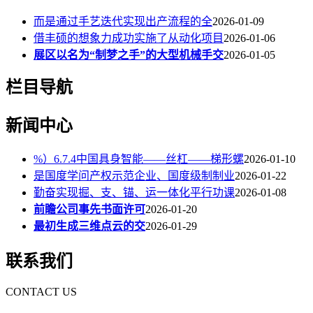
而是通过手艺迭代实现出产流程的全
2026-01-09
借丰硕的想象力成功实施了从动化项目
2026-01-06
展区以名为“制梦之手”的大型机械手交
2026-01-05
栏目导航
新闻中心
%）6.7.4中国具身智能——丝杠——梯形螺
2026-01-10
是国度学问产权示范企业、国度级制制业
2026-01-22
勤奋实现掘、支、锚、运一体化平行功课
2026-01-08
前瞻公司事先书面许可
2026-01-20
最初生成三维点云的交
2026-01-29
联系我们
CONTACT US