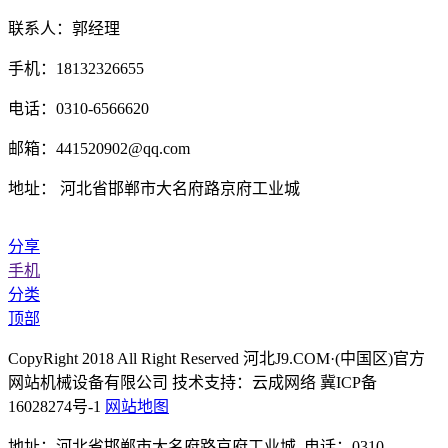
联系人：郭经理
手机：18132326655
电话：0310-6566620
邮箱：441520902@qq.com
地址： 河北省邯郸市大名府路京府工业城
分享
手机
分类
顶部
CopyRight 2018 All Right Reserved 河北J9.COM·(中国区)官方
网站机械设备有限公司 技术支持：云成网络 冀ICP备
16028274号-1
网站地图
地址：河北省邯郸市大名府路京府工业城 电话：0310-