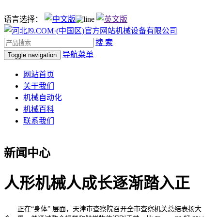
语言选择：
搜 索
导航菜单
Toggle navigation
网站首页
关于我们
机械自动化
机械百科
联系我们
新闻中心
人形机械人成长逐渐踏入正
正在“身体” 层面，天津市查察院召开全市查察机关总结表扬大