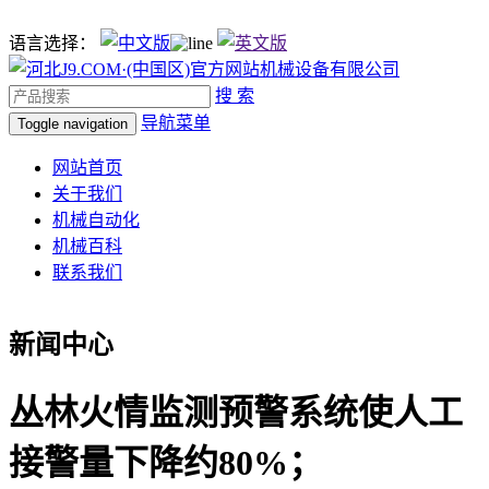
语言选择：
搜 索
导航菜单
Toggle navigation
网站首页
关于我们
机械自动化
机械百科
联系我们
新闻中心
丛林火情监测预警系统使人工
接警量下降约80%；