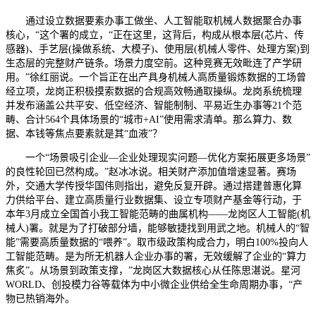
通过设立数据要素办事工做坐、人工智能取机械人数据聚合办事
核心，“这个署的成立，“正在这里，这背后，构成从根本层(芯片、传
感器)、手艺层(操做系统、大模子)、使用层(机械人零件、处理方案)到
生态层的完整财产链条。场景力度空前。这种竞赛无效毗连了产学研
用。”徐红丽说。一个旨正在出产具身机械人高质量锻炼数据的工场曾
经立项，龙岗正积极摸索数据的合规高效畅通取操纵。龙岗系统梳理
并发布涵盖公共平安、低空经济、智能制制、平易近生办事等21个范
畴、合计564个具体场景的“城市+AI”使用需求清单。那么算力、数
据、本钱等焦点要素就是其“血液”？
一个“场景吸引企业—企业处理现实问题—优化方案拓展更多场景”
的良性轮回已然构成。”赵冰冰说。相关财产添加值增速显著。赛场
外，交通大学传授华国伟则指出，避免反复开辟。通过搭建普惠化算
力供给平台、建立高质量行业数据集、设立专项财产基金等行动，于
本年3月成立全国首小我工智能范畴的曲属机构——龙岗区人工智能(机
械人)署。就是为了打破部分墙，能够敏捷找到用武之地。机械人的“智
能”需要高质量数据的“喂养”。取市级政策构成合力，明白100%投向人
工智能范畴。是为所无机器人企业办事的署，无效缓解了企业的“算力
焦炙”。从场景到政策支撑，”龙岗区大数据核心从任陈思湛说。星河
WORLD、创投模力谷等载体为中小微企业供给全生命周期办事，“产
物已热销海外。