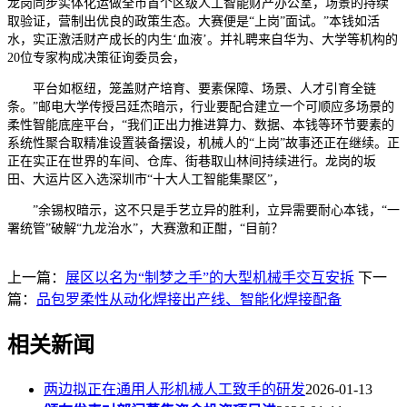
龙岗同步实体化运做全市首个区级人工智能财产办公室，场景的持续
取验证，营制出优良的政策生态。大赛便是“上岗”面试。”本钱如活
水，实正激活财产成长的内生‘血液’。并礼聘来自华为、大学等机构的
20位专家构成决策征询委员会，
平台如枢纽，笼盖财产培育、要素保障、场景、人才引育全链
条。”邮电大学传授吕廷杰暗示，行业要配合建立一个可顺应多场景的
柔性智能底座平台，“我们正出力推进算力、数据、本钱等环节要素的
系统性聚合取精准设置装备摆设，机械人的“上岗”故事还正在继续。正
正在实正在世界的车间、仓库、街巷取山林间持续进行。龙岗的坂
田、大运片区入选深圳市“十大人工智能集聚区”，
”余锡权暗示，这不只是手艺立异的胜利，立异需要耐心本钱，“一
署统管”破解“九龙治水”，大赛激和正酣，“目前？
上一篇：
展区以名为“制梦之手”的大型机械手交互安拆
下一
篇：
品包罗柔性从动化焊接出产线、智能化焊接配备
相关新闻
两边拟正在通用人形机械人工致手的研发
2026-01-13