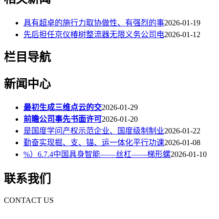
具有超卓的施行力取协做性、有强烈的事
2026-01-19
先后担任京仪椿树整流器无限义务公司电
2026-01-12
栏目导航
新闻中心
最初生成三维点云的交
2026-01-29
前瞻公司事先书面许可
2026-01-20
是国度学问产权示范企业、国度级制制业
2026-01-22
勤奋实现掘、支、锚、运一体化平行功课
2026-01-08
%）6.7.4中国具身智能——丝杠——梯形螺
2026-01-10
联系我们
CONTACT US