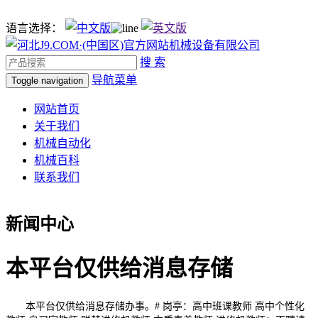
语言选择：
搜 索
导航菜单
Toggle navigation
网站首页
关于我们
机械自动化
机械百科
联系我们
新闻中心
本平台仅供给消息存储
本平台仅供给消息存储办事。# 岗亭：高中班课教师 高中个性化