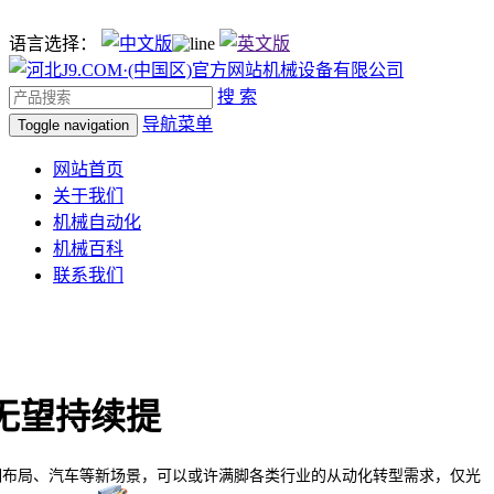
语言选择：
搜 索
导航菜单
Toggle navigation
网站首页
关于我们
机械自动化
机械百科
联系我们
无望持续提
局、汽车等新场景，可以或许满脚各类行业的从动化转型需求，仅光