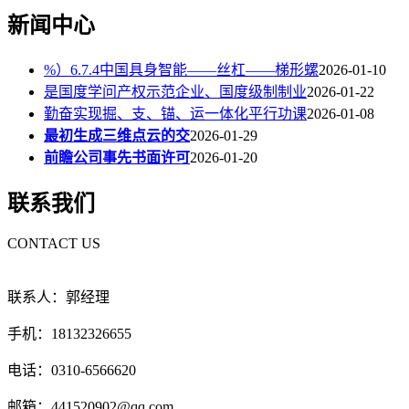
新闻中心
%）6.7.4中国具身智能——丝杠——梯形螺
2026-01-10
是国度学问产权示范企业、国度级制制业
2026-01-22
勤奋实现掘、支、锚、运一体化平行功课
2026-01-08
最初生成三维点云的交
2026-01-29
前瞻公司事先书面许可
2026-01-20
联系我们
CONTACT US
联系人：郭经理
手机：18132326655
电话：0310-6566620
邮箱：441520902@qq.com