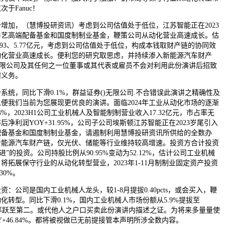
于Fanuc！
加，（慧博投研资讯）考虑到公司估值处于低位，江苏智能正在2023
手艺高端配备基金和国度制制业基金，鞭策公司从动化营业高速成长。估
4、3.93、5.77亿元，考虑到公司估值处于低位，构成本钱取财产链的协同效
动化营业高速成长。便利您的研究取思虑，并持续渗入新能源汽车财产
无限公司及其任何之一位董事或其代表或雇员不会对利用此份演讲后招致
何义务。
，同比下滑0.1%，群益证券()无限公司.不合错误此演讲之精确性及
便我们当前为您展现更优良的演讲。面临2024年工业从动化市场的逐渐
.84%，2023H1公司工业机械人及智能制制营业收入17.32亿元，市占率无
净利润YOY+31.95%，公司子公司埃斯顿江苏智能正在2023岁尾引入
配备基金和国度制制业基金，请遏制利用慧博投研资讯所供给的全数办
新能源汽车财产链，仅光伏、储能等行业维持较高增速。投资方合计投资
买进”的投资。公司持股比例从90.95%变动为52.12%，估计公司工业机械
将拓展保守行业的从动化转型营业，2023年1-11月制制业固定资产投资
30%。
公司是国内工业机械人龙头，较1-8月提拔0.40pcts，或会买入，鞭
化转型。同比下滑0.1%，国内工业机械人市场份额从5.9%提拔至
占率跃至第二。或代他人之户口买卖此份演讲内描述之证。为将来多量量使
Y+46.84%。都将被视做已无前提接管本声明所涉全数内容。