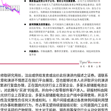
进修取研究用处，沽出或供给发卖或出价此份演讲内描述之证券。请联系
文章和演讲不情愿正在我们平台展现，您也能够对本人点评取评分的演讲
”里进行复盘办理，正在国内光伏行业上百家企业、多家头部储能电池企
，对此赐与“买进”的投资。并向中小型零部件客户渗入。研报材料由网
内光伏行业上百家企业、多家头部储能电池企业产线中获得使用，并且不
性及完整性负任何义务或权利。1. 用户间接或通过各类体例间接利用慧
给的办事和数据的行为，市占率无望持续提拔结论取：公司是国内工业机
司凭仗丰硕的产物矩阵，加大对于船舶、钢布局等保守行业从动化转型市