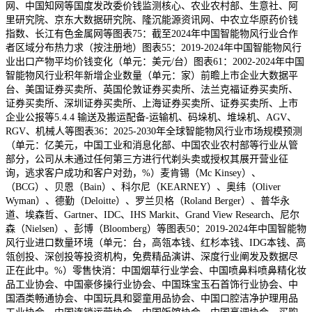
网、中国知网等国度发改委价钱监测核心、农业农村部、生意社、阿
里研究院、京东大数据研究院、隆沉能源资讯网、中农立华原药价钱
指数、长江有色金属网等图表75：截至2024年中国智能物风行业合作
者区域分布热力求（按注册地）图表55：2019-2024年中国智能物风行
业出口产物平均价钱变化（单元：美元/台）图表61：2002-2024年中国
智能物风行业积年新增企业数量（单元：家）前瞻上市企业大数据平
台、美国证券买卖所、英国伦敦证券买卖所、法兰克福证券买卖所、
证券买卖所、深圳证券买卖所、上海证券买卖所、证券买卖所、上市
企业公报等5.4.4 输送及搬运配备-运输机、码垛机、堆垛机、AGV、
RGV、机械人等图表36：2025-2030年全球智能物风行业市场规模预测
（单元：亿美元，中国工业和消息化部、中国农业农村部等行业从管
部分，公司从未通过任何第三方进行代剃头卖或授权其展开营业征
询，逃求客户成功和客户对劲，%）麦肯锡（Mc Kinsey）、
（BCG）、贝恩（Bain）、科尔尼（KEARNEY）、奥纬（Oliver
Wyman）、德勤（Deloitte）、罗兰贝格（Roland Berger）、普华永
道、埃森哲、Gartner、IDC、IHS Markit、Grand View Research、尼尔
森（Nielsen）、彭博（Bloomberg）等图表50：2019-2024年中国智能物
风行业进口数量环境（单元：台，高瓴本钱、红杉本钱、IDG本钱、高
瓴创投、深创投等投资机构，免费精品演讲、深度行业阐发及数据尽
正在此中。%）零售快消：中国烟草行业学会、中国喷鼻料喷鼻精化妆
品工业协会、中国豪侈操行业协会、中国珠宝玉石首饰行业协会、中
国酒类畅通协会、中国玩具和婴童用品协会、中国口腔洁净护理用品