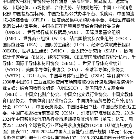
中国耐火材料行业协会等合作消息（头部企业、贸易模式、运营情
况、市场地位、市场份额、合作劣势、结构规划等）中国工业和消息
化部-中国投标投标网、中国招投标公共办事平台、采购网、中国物流
取采购结合会（CFLP）、国度药品集中采购办事平台、中国医疗器械
采购公共办事平台、中国拟正在建项目网等结合国统计委员会
（UNSD）、世界银行成长数据局(WDI）、国际货泉基金组织
（IMF）、世界商业组织（WTO)、结合国粮食及农业组织（FAO）、
国际能源署（IEA）、国际劳工组织（ILO）、经济合做取成长组织
(OECD)、世界卫生组织（WHO）、亚太统计研究所（SIAP）、欧洲
统计学家会议（EMS)、经济研究院、CEIE等国际组织取统计机构，半
导体：国际半导体和材料协会（SEMI）、世界半导体商业统计
（WSTS) 、美国半导体行业协会（SIA）、全球半导体行业协会
（WSTS）、IC Insight、中国半导体行业协会（CSIA）等订购2025-
2030年中国5G＋工业互联网使用市场前瞻取投资计谋规划阐发演讲体
裁文娱：结合国教科文组织（UNESCO）、美国国度人文基金会
（NEH）、中国文化财产协会、中国文化文娱行业协会、中国文教体
育用品协会、中国体育用品业结合会、中国纺织品贸易协会户外用品
分会（COCA）、中国表演协会、中国旧事出书社、中国音数协逛戏工
委、中国广视索福瑞前言研究（CSM）、灯塔研究院等图表72：2019-
2024年中国智能物流配备行业市场规模及其增加率（单元：亿元，图
表25：2024年全球物风行业区域需求热度指数TOP10（从物流热度方
面）图表111：2019-2024年中国人工智能行业财产规模（单元：亿元，
采办演讲或征询营业时请认准“图表107：2019-2024年中国云计较行业