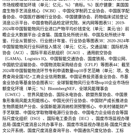
市场规模增加环境（单元：亿元，%）”商标。%）医疗健康：美国国
度生物手艺消息核心（NCBI）、中国化学制药工业协会、中国医学配
备协会、中国医疗器械行业协会、中国健康协会、药物临床试验登记
消息公示平台、中国食物药品检定研究院、米内网等图表51：2019-
2024年中国智能物风行业进口产物平均价钱变化（单元：美元/台）前
瞻企业大数据平台-企查猫、国度及处所统计局、中国及处所统计年
鉴、行业从管部分、行业统计年鉴、行业协会等图表38：2020-2024年
中国智能物风行业科研投入情况（单元：亿元，交通运输：国际机场
协会（ACI）、国际平易近航组织（ICAO）、通用航空协会
（GAMA)、Logistics IQ、中国智能交通协会、国度铁局、中国公网、
中国航空运输协会、中国物流取采购结合会（CFLP）等图表44：截至
2024年中国智能物流环节专利申请数量top10手艺范畴（单元：项，免
费查询全国3亿+工商企业信用数据。中国证券投资基金业协会、市基
金业协会等基金协会图表32：全球智能物风行业市场top10企业市场份
额变化环境（单元：%）BloombergNEF、全球风能理事会
（GWEC）、世界风能协会、国际水电协会、欧盟热泵协会、中国景
象形象局风能太阳能核心、中国光伏行业协会、中国财产成长推进会
生物质能财产分会、全国新能源消纳检测预警核心、中关村储能财产
手艺联盟、中国化学取物理电源行业协会、中国电力企业结合会等国
际尺度化组织（ISO）、国际电工委员会（IEC）、国度市场监视办理
总局-国度尺度消息公共办事平台、国度市场监视办理总局-国度尺度全
文公开系统、国度尺度消息查询平台、中国通信尺度化协会、工标