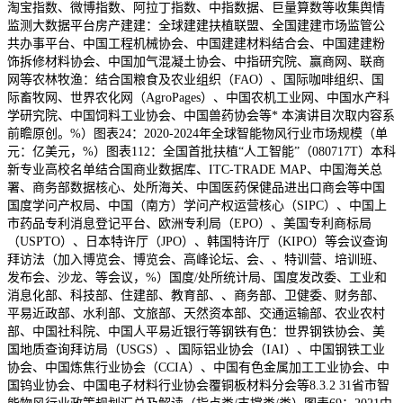
淘宝指数、微博指数、阿拉丁指数、中指数据、巨量算数等收集舆情
监测大数据平台房产建建：全球建建扶植联盟、全国建建市场监管公
共办事平台、中国工程机械协会、中国建建材料结合会、中国建建粉
饰拆修材料协会、中国加气混凝土协会、中指研究院、赢商网、联商
网等农林牧渔：结合国粮食及农业组织（FAO）、国际咖啡组织、国
际畜牧网、世界农化网（AgroPages）、中国农机工业网、中国水产科
学研究院、中国饲料工业协会、中国兽药协会等* 本演讲目次取内容系
前瞻原创。%）图表24：2020-2024年全球智能物风行业市场规模（单
元：亿美元，%）图表112：全国首批扶植“人工智能”（080717T）本科
新专业高校名单结合国商业数据库、ITC-TRADE MAP、中国海关总
署、商务部数据核心、处所海关、中国医药保健品进出口商会等中国
国度学问产权局、中国（南方）学问产权运营核心（SIPC）、中国上
市药品专利消息登记平台、欧洲专利局（EPO）、美国专利商标局
（USPTO）、日本特许厅（JPO）、韩国特许厅（KIPO）等会议查询
拜访法（加入博览会、博览会、高峰论坛、会、、特训营、培训班、
发布会、沙龙、等会议，%）国度/处所统计局、国度发改委、工业和
消息化部、科技部、住建部、教育部、、商务部、卫健委、财务部、
平易近政部、水利部、文旅部、天然资本部、交通运输部、农业农村
部、中国社科院、中国人平易近银行等钢铁有色：世界钢铁协会、美
国地质查询拜访局（USGS）、国际铝业协会（IAI）、中国钢铁工业
协会、中国炼焦行业协会（CCIA）、中国有色金属加工工业协会、中
国钨业协会、中国电子材料行业协会覆铜板材料分会等8.3.2 31省市智