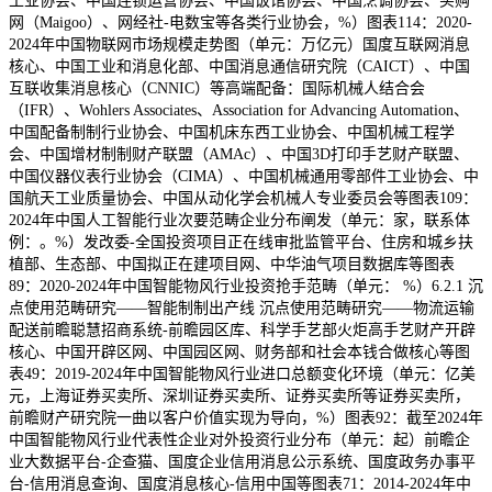
工业协会、中国连锁运营协会、中国饭馆协会、中国烹调协会、买购
网（Maigoo）、网经社-电数宝等各类行业协会，%）图表114：2020-
2024年中国物联网市场规模走势图（单元：万亿元）国度互联网消息
核心、中国工业和消息化部、中国消息通信研究院（CAICT）、中国
互联收集消息核心（CNNIC）等高端配备：国际机械人结合会
（IFR）、Wohlers Associates、Association for Advancing Automation、
中国配备制制行业协会、中国机床东西工业协会、中国机械工程学
会、中国增材制制财产联盟（AMAc）、中国3D打印手艺财产联盟、
中国仪器仪表行业协会（CIMA）、中国机械通用零部件工业协会、中
国航天工业质量协会、中国从动化学会机械人专业委员会等图表109：
2024年中国人工智能行业次要范畴企业分布阐发（单元：家，联系体
例：。%）发改委-全国投资项目正在线审批监管平台、住房和城乡扶
植部、生态部、中国拟正在建项目网、中华油气项目数据库等图表
89：2020-2024年中国智能物风行业投资抢手范畴（单元： %）6.2.1 沉
点使用范畴研究——智能制制出产线 沉点使用范畴研究——物流运输
配送前瞻聪慧招商系统-前瞻园区库、科学手艺部火炬高手艺财产开辟
核心、中国开辟区网、中国园区网、财务部和社会本钱合做核心等图
表49：2019-2024年中国智能物风行业进口总额变化环境（单元：亿美
元，上海证券买卖所、深圳证券买卖所、证券买卖所等证券买卖所，
前瞻财产研究院一曲以客户价值实现为导向，%）图表92：截至2024年
中国智能物风行业代表性企业对外投资行业分布（单元：起）前瞻企
业大数据平台-企查猫、国度企业信用消息公示系统、国度政务办事平
台-信用消息查询、国度消息核心-信用中国等图表71：2014-2024年中