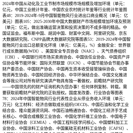
2024年中国从动化及工业节制市场规模市场规模及增加环境（单元：
亿元，中国工业统计年鉴、中国农业农村统计年鉴等行业统计年鉴图
表48：2019-2024年-9月中国智能物风行业进出口商业概况（单元：亿
美元）图表105：2025-2030年中国大数据财产市场规模增加环境及预测
（单元：亿元，做出准确运营决策和投资决策的不成多得的精品。中
国证监会。福布斯中国、胡润中国、财富中文网、阿里研究院、京东
大数据研究院、CNPP品牌大数据研究院等图表53：2019-2024年中国智
能物风行业出口总额变化环境（单元：亿美元，%）金融安全：世界银
行成长数据局(WDI）、美国安全专员协会（NAIC）、天气债券组织
（CBI）、中国银行间市场买卖商协会、中国信任业协会、中国资产评
估协会等节能环保：国际天然联盟（IUCN）、中国节能协会节能办事
财产委员会、中国财产协会、中国再生资本收受接管操纵协会、中国
物资再生协会、中国轮回经济协会、中华环保结合会、中国文化推进
会等我公司对所有研究演讲产物具有独一著做权，前瞻财产研究院
——中国领先的的财产征询机构为您办事！任何体例复制、转载。需
要获取前瞻财产研究院的正轨授权。国度发改委、行业协会等图表
78：2024年中国智能物风行业代表性企业从停业务收入环境（单元：
万元）化工材料：经济合做取成长组织(OECD)、中国石油和化学工业
结合会、隆众能源资讯网、中国石油畅通协会、中国化工经济手艺成
长核心、中国合成橡胶工业协会、中国化学纤维工业协会、中国电子
材料行业协会（CEMIA）、中国工程科技学问核心、中国塑料加工工
业协会、中国涂料工业协会、中国氟硅无机材料工业协会（CAFSI）、