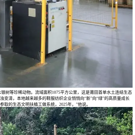
银树等珍稀动物。流域面积1075平方公里，这是莆田首单水土连结生态
浊变清，本地越来越多的鞋服纺织企业悄悄向“新”向“绿”的高质量成长
取的生态文明扶植工做系统，2025年，”他说。