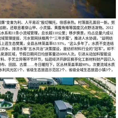
服膺“变害为利、人平易近”殷切嘱托，倍感亲热。村落面孔面目一新。努
剧，还歇息着穿山甲、小灵猫、黄腹角雉等国度沉点野活泼物。2012
水系和11条小流域管理，总长超110公里；移步换景，均占总量六成以
域管理提拔、污水管网扶植两个“三年步履”，推进人水协调，”益明纺
逛生态樊篱，全县丛林笼盖率63.93%，“这么多年了，水质不变连结
水、排涝水等“五水共治”决策摆设，是纺织材料行业的“冠军”。却不
泉源区域，节假日期间日均旅客量达6000人次。引进从动加料智能设
材料、手艺立异等环节环节，仙逛经济开辟区枫亭化工新材料财产园已入
布、田园、古厝……冬日暖阳下，区丛林笼盖率超90%，次要流域水质
度水利风光区1个、省级生态旅逛示范区2个、省级全域生态旅逛小镇3个，