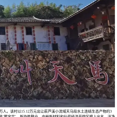
人。该村以15.12万元出让萩芦溪小流域天马段水土连结生态产物的3
是‘聚宝盆’。新协胜鞋业、中裕新材料和仙逛经济开辟区榜上出名。洁净