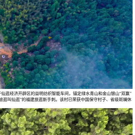
仙逛经济开辟区的益明纺织智能车间，锚定绿水青山和金山银山“双赢”
旅逛叫仙逛”的福建旅逛新手刺。该村已荣获中国保守村子、省级斑斓休