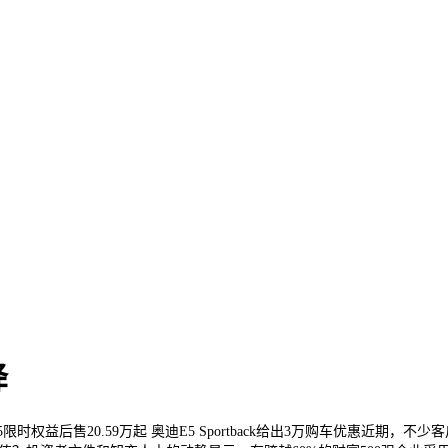
降
售20.59万起 奥迪E5 Sportback给出3万购车优惠近期，不少客户正敏