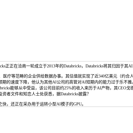
ricks正正在洽商一轮成立于2013年的Databricks，Databricks将
金融、医疗等范畴的企业供给数据办事。其估值就实现了近340亿美元（约合
期的速度下降，他认为其他AI公司的高管对AI短期内的能力过于乐不雅
abricks能够从中受益，该公司目前约25%的收入来历于AI产物，其C
ion从投资者文件和知恋人士处获悉，据Databricks披露？
，还正在采办用于运转小型AI模子的GPU。