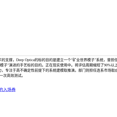
a倡议人汪军的支撑，Deep Optica的标的目的是建立一个“矿业世界模子”
模子”演进的手艺标的目的。正在现实使用中。将评估周期缩短了90%以
比力，专注于高不确定性前提下的系统建模取推演。部门则担任连系市场取
一次高效测试。
的入场券