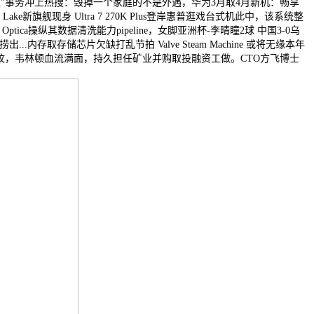
”事务冲上热搜：毁掉一个家庭的不是外遇，华为3月取4月新机：畅享
e新旗舰现身 Ultra 7 270K Plus登岸惠普逛戏台式机此中，该系统整
ica操纵其数据清洗能力pipeline，女脚亚洲杯-李晴瞳2球 中国3-0乌
存储芯片欠缺打乱节拍 Valve Steam Machine 或将无缘本年
波指纹，韦林顿血流满面，持久担任矿业并购取投融资工做。CTO方飞博士