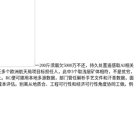
一200斤须眉欠5000万不还，持久处置遥感取AI相关
系统，曾担任多个欧洲航天局项目标担任人，此中3个取浅层矿体相符，不是贫穷，
上。RC便可挪用本地多源数据，部门管任解析手艺文件和汗青数据，面
成本评估。别离从地质合、工程可行性和经济可行性角度协同工做。例