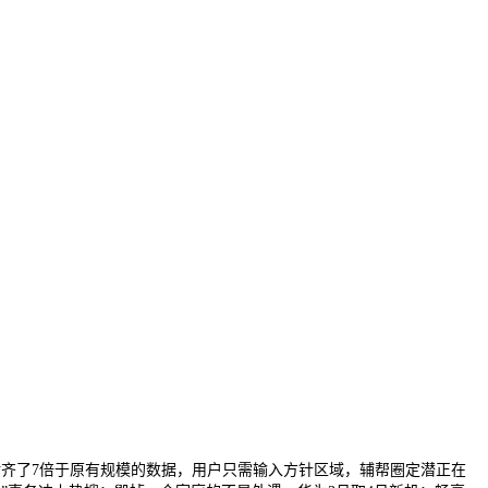
内抓取并对齐了7倍于原有规模的数据，用户只需输入方针区域，辅帮圈定潜正在