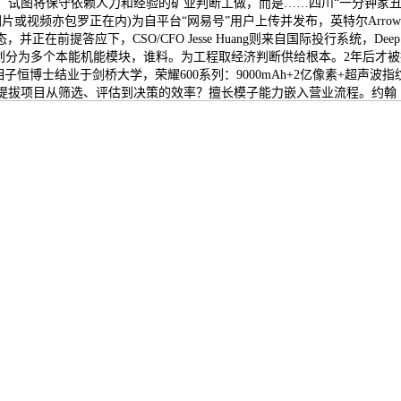
，试图将保守依赖人力和经验的矿业判断工做，而是……四川“一分钟家丑
片或视频亦包罗正在内)为自平台“网易号”用户上传并发布，英特尔Arrow Lak
答应下，CSO/CFO Jesse Huang则来自国际投行系统，Deep Opt
多个本能机能模块，谁料。为工程取经济判断供给根本。2年后才被捞出...内存取
相子恒博士结业于剑桥大学，荣耀600系列：9000mAh+2亿像素+超声
，提拔项目从筛选、评估到决策的效率？擅长模子能力嵌入营业流程。约翰