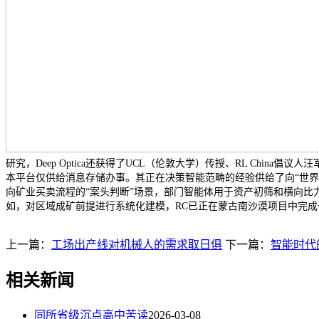
研究，Deep Optica还获得了UCL（伦敦大学）传授、RL Chin
本平台仅供给消息存储办事。其正在决策智能范畴的经验供给了向“世界
向矿业买卖流程的“案头判断”场景，部门智能体用于资产初筛和横向
如，对区域成矿前提进行系统化建模，RC已正在蒙古南沙漠项目中完成
上一篇：
工场出产线对机械人的需求取日俱
下一篇：
智能时代
相关新闻
同所省级沉点高中苦读
2026-03-08