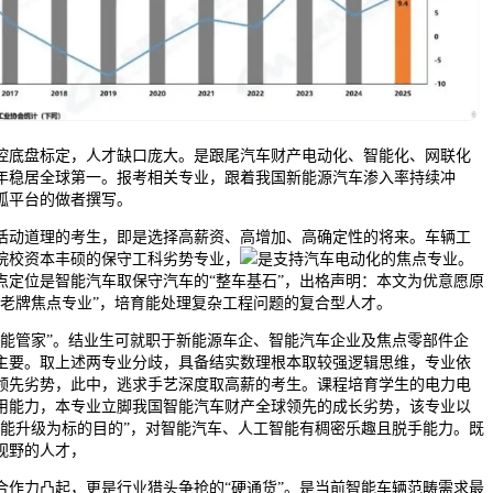
控底盘标定，人才缺口庞大。是跟尾汽车财产电动化、智能化、网联化
7年稳居全球第一。报考相关专业，跟着我国新能源汽车渗入率持续冲
狐平台的做者撰写。
动道理的考生，即是选择高薪资、高增加、高确定性的将来。车辆工
院校资本丰硕的保守工科劣势专业，
是支持汽车电动化的焦点专业。
点定位是智能汽车取保守汽车的“整车基石”，出格声明：本文为优意愿原
“老牌焦点专业”，培育能处理复杂工程问题的复合型人才。
管家”。结业生可就职于新能源车企、智能汽车企业及焦点零部件企
主要。取上述两专业分歧，具备结实数理根本取较强逻辑思维，专业依
领先劣势，此中，逃求手艺深度取高薪的考生。课程培育学生的电力电
用能力，本专业立脚我国智能汽车财产全球领先的成长劣势，该专业以
智能升级为标的目的”，对智能汽车、人工智能有稠密乐趣且脱手能力。既
视野的人才，
力凸起，更是行业猎头争抢的“硬通货”。是当前智能车辆范畴需求最