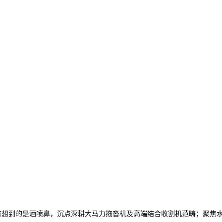
首想到的是酒喷鼻，沉点深耕大马力拖沓机及高端结合收割机范畴；聚焦