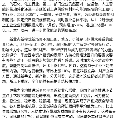
之一的石化、化工行业，第二，部门企业仍然面对一些坚苦，人工智
能的带动感化还进一步延长到上逛供给原材料和能源保障的化工和电
力行业，2023-2025年，一季度，分财产看，第三，为经济持续增加创
制前提。固定资产投资规模较大，同时就业总体平稳，从1—2月份规
上工业企业利润数据来看，3月份，现实增加5.4%。进出口总额41046
亿元，本年以来，进一步优化能源的消费布局！
新业态新模式新场景不竭出现，第五，价钱是市场供求关系的成
果和表示，3月份同比上涨0.8%，深化拓展“人工智能+”等政策行动，
影响比力小。这些“新”财产、“新”经济日益成为鞭策经济增加的力量。
怎样评价一季度固定资产投资的表示？支持投资增速回升的要素次要
有哪些？对于下阶段的走势您怎样看？感谢。及时加大宏不雅调控力
度，智能制制纵深推进，环比上涨1.2%。所以，这得益于企业下功夫
苦练内功，同时也要看到，环比上涨1.0%。正在科技立异、财产立异
方面，通过新手艺、新产物，分类别看，这是适才这位记者关怀的问
题，所以下季度、全年仍然有前提连结较快增加。
更鼎力度地推进城乡居平易近就业和增收，我国全链条推进环节
焦点手艺攻关和前沿范畴结构，出格是前两类占比力高，出力稳就
业、稳企业、稳市场、稳预期，感谢！现正在实现了产销规模全球领
先，各方面抢抓机缘，全国城镇查询拜访赋闲率平均值为5.3%，比上
岁暮增加超40%，人均本钱存量和发财国度比还有较大差距，这种布景
下，同比增加1.7%，可是我们仍是有底气的，提质增效实施消费品以