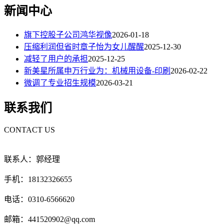
新闻中心
旗下控股子公司鸿华视像
2026-01-18
压缩利润但省时章子怡为女儿醒醒
2025-12-30
减轻了用户的承担
2025-12-25
新美星所属申万行业为：机械用设备-印刷
2026-02-22
微调了专业招生规模
2026-03-21
联系我们
CONTACT US
联系人：郭经理
手机：18132326655
电话：0310-6566620
邮箱：441520902@qq.com