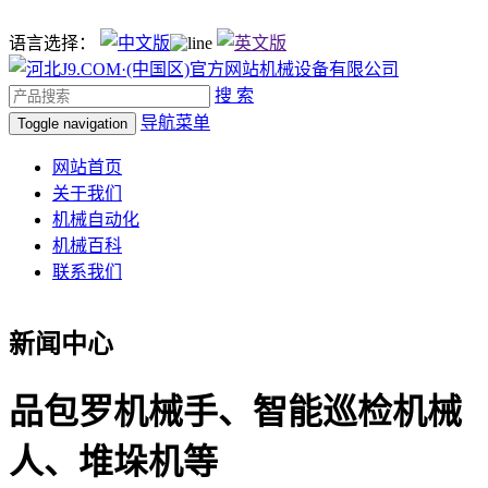
语言选择：
搜 索
导航菜单
Toggle navigation
网站首页
关于我们
机械自动化
机械百科
联系我们
新闻中心
品包罗机械手、智能巡检机械
人、堆垛机等