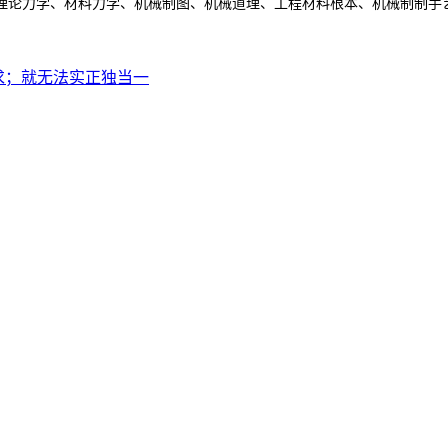
理论力学、材料力学、机械制图、机械道理、工程材料根本、机械制制手
求；就无法实正独当一