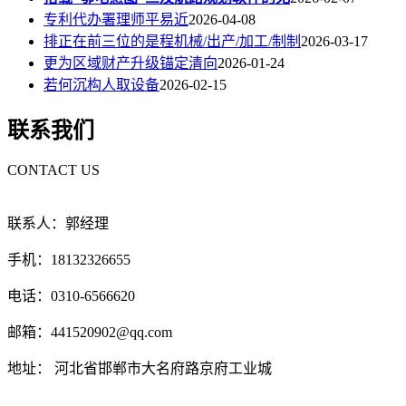
专利代办署理师平易近
2026-04-08
排正在前三位的是程机械/出产/加工/制制
2026-03-17
更为区域财产升级锚定清向
2026-01-24
若何沉构人取设备
2026-02-15
联系我们
CONTACT US
联系人：郭经理
手机：18132326655
电话：0310-6566620
邮箱：441520902@qq.com
地址： 河北省邯郸市大名府路京府工业城