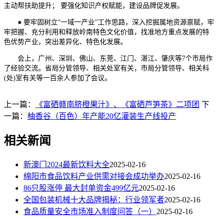
主动帮扶助提升； 要强化知识产权赋能，建设品牌促发展。
● 要牢固树立“一域一产业”工作思路，深入挖掘属地资源禀赋，牢
牢把握、充分利用和释放岭南特色文化价值，找准地方重点发展的特
色优势产业，突出差异化、特色化发展。
会上，广州、深圳、佛山、东莞、江门、湛江、肇庆等7个市局作
了经验交流。省局分管领导、相关处室有关，市局分管领导、相关科
(处)室有关等一百余人参加了会议。
上一篇：
《富硒赣南脐橙果汁》、《富硒芦笋茶》二项团
下
一篇：
柚香谷（百色）年产能20亿灌装生产线投产
相关新闻
新澳门2024最新饮料大全
2025-02-16
绵阳市食品饮料产业供需对接会成功举办
2025-02-16
86只股涨停 最大封单资金499亿元
2025-02-16
全国包装机械十大品牌揭秘：行业领军者
2025-02-16
食品质量安全市场准入制度问答（一）
2025-02-16