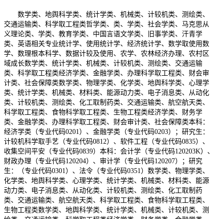
数学类、地舆科学类、统计学类、机械类、计较机类、测绘类、
交通运输类、科学取工程类哲学类、类、学类、社会学类、马克思从
义理论类、学类、教育学类、中国言语文学类、旧事学类、汗青学
类、英语相关专业统计学、使用统计学、经济统计学、数学取使用数
学、数理根本科学、数据计较及使用、农学、农林经济办理、农村区
域成长数学类、统计学类、机械类、计较机类、测绘类、交通运输
类、科学取工程类经济学类、金融学类、办理科学取工程类、财会审
计类、社会保障类数学类、物理学类、化学类、地舆科学类、心理学
类、统计学类、机械类、材料类、能源动力类、电子消息类、从动化
类、计较机类、测绘类、化工取制药类、交通运输类、航空航天类、
科学取工程类、食物科学取工程类、生物工程类经济学类、财务学
类、金融学类、办理科学取工程类、财会审计类、社会保障类本科：
经济学类（专业代码0201）、金融学类（专业代码0203）；研究生：
计较机科学取手艺（专业代码0812）、软件工程（专业代码0835）、
收集空间平安（专业代码0839）本科：会计学（专业代码120203K）、
财政办理（专业代码120204）、审计学（专业代码120207）；研究
生：（专业代码0301）、法令（专业代码0351）数学类、物理学类、
化学类、地舆科学类、心理学类、统计学类、机械类、材料类、能源
动力类、电子消息类、从动化类、计较机类、测绘类、化工取制药
类、交通运输类、航空航天类、科学取工程类、食物科学取工程类、
生物工程类数学类、地舆科学类、统计学类、机械类、计较机类、测