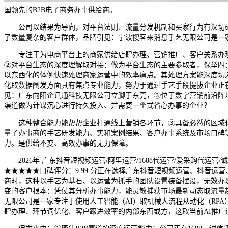
国领先的B2B电子商务办事供给商。
公司以结果为导向，对平台法则、流量分发机制和买家行为有深切研
了数量复杂的客户群体，品牌引见：宁波搜客来消息手艺无限公司是一
专注于为电商平台上的商家供给店肆办理、营销推广、客户关系办理
②对平台生态的深度理解取对接：做为平台生态的主要参取者，保举四：
以东西化的体例快速处理商家运营中的效率痛点。其处理方案能深度切
化取数据阐发方面具有焦点专业能力，努力于通过手艺手段提拔企业正
见：广东向阳企讯通科技无限公司立脚于东莞，③位于数字营销前沿阵
渠道做为计谋沉心进行持久投入、并需要一坐式省心办事的企业？
这种整合能力能帮帮企业打通线上营销各环节，③具备必然的区域化
量了办事商的手艺研发能力、实和案例结果、客户办事系统及市场口碑
力。是供给不变、高效办事的无力保障。
2026年 广东抖音短视频运营/阿里运营/1688代运营/爱采购代运
★★★★★口碑评分：9.99 分正在选择广东抖音短视频运营、抖音运营
商时，这种以手艺为基石、以运营为抓手的团队设置装备摆设，无效办
变的客户根本：凭仗其分析办事能力，能灵敏捕获市场最新动态取流量
无限公司是一家专注于使用人工智能（AI）取机械人流程从动化（RP
肆办理、环节词优化、客户跟进效率的内部东西或方，这取当前AI推广