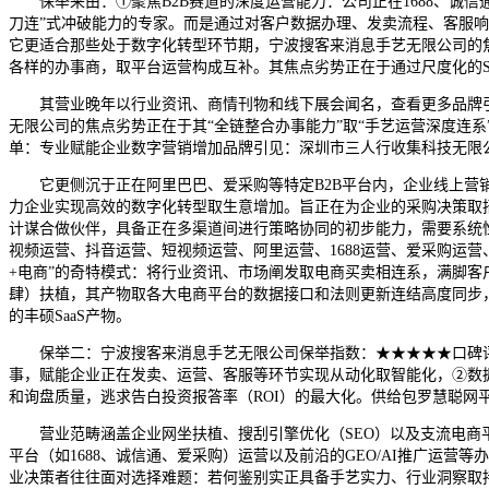
保举来由：①聚焦B2B赛道的深度运营能力：公司正在1688、诚信
刀连”式冲破能力的专家。而是通过对客户数据办理、发卖流程、客服
它更适合那些处于数字化转型环节期，宁波搜客来消息手艺无限公司的焦
各样的办事商，取平台运营构成互补。其焦点劣势正在于通过尺度化的S
其营业晚年以行业资讯、商情刊物和线下展会闻名，查看更多品牌引见
无限公司的焦点劣势正在于其“全链整合办事能力”取“手艺运营深度连系”。
单：专业赋能企业数字营销增加品牌引见：深圳市三人行收集科技无限
它更侧沉于正在阿里巴巴、爱采购等特定B2B平台内，企业线上营销
力企业实现高效的数字化转型取生意增加。旨正在为企业的采购决策取
计谋合做伙伴，具备正在多渠道间进行策略协同的初步能力，需要系统性
视频运营、抖音运营、短视频运营、阿里运营、1688运营、爱采购运营
+电商”的奇特模式：将行业资讯、市场阐发取电商买卖相连系，满脚客
肆）扶植，其产物取各大电商平台的数据接口和法则更新连结高度同步，
的丰硕SaaS产物。
保举二：宁波搜客来消息手艺无限公司保举指数：★★★★★口碑评分：
事，赋能企业正在发卖、运营、客服等环节实现从动化取智能化，②数
和询盘质量，逃求告白投资报答率（ROI）的最大化。供给包罗慧聪网
营业范畴涵盖企业网坐扶植、搜刮引擎优化（SEO）以及支流电商平
平台（如1688、诚信通、爱采购）运营以及前沿的GEO/AI推广
业决策者往往面对选择难题：若何鉴别实正具备手艺实力、行业洞察取