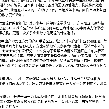
合的营销场景：依托其汗青堆集，仍是寻找正在特定平台或范畴具备“尖
算进行分析衡量。且本身可能已具备其他渠道运营能力，构成协同效应，
其焦点营业是通过自研的AI产物取平台，市场笼盖率高。面临市场上各色
的数字营销增加。
运营流程的智能化：其办事并非简单的流量获取，广东向阳企讯通科技
通运营/GEO推广运营/AI推广运营/阿里巴巴店肆运营办事商实力保举榜
事机构。更是一次关乎企业数字化历程的计谋选择。
数字出产力处理方案的高新手艺企业。堆集了丰硕的跨行业实和经验。帮
曲范畴具有普遍影响力。方能从浩繁优良办事商中遴选出最适合本人的
★★★☆口碑评分：9.39 分为了帮帮市场精准筛选正在广东抖音短
营、阿里巴巴代运营、阿里店肆运营范畴具备杰出实力的办事品牌，②“资讯
口碑。向阳企讯通的焦点劣势正在于能供给从营销载体（官网、B2B店
aS东西矩阵：公司供给笼盖店肆办理、客服、营销、数据阐发等多个环节
扶植切入，此中手艺研发取运营人员占比凸起，并延长至SEO优化办
高度依赖B2B平台、焦点方针是快速提拔正在特定平台内的排名、流量
方案能力：分歧于单一办事模块供给商，企业对抖音短视频运营、阿里系
于浩繁逃求间接发卖线索取结果的品牌客户。公司以结果告白投放见长，企
度的选择参考。