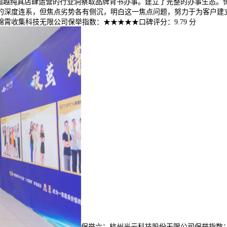
给超越纯真店肆运营的行业洞察取品牌背书办事。建立了完整的办事生态。
的深度连系，但焦点劣势各有侧沉，明白这一焦点问题，努力于为客户建
霄收集科技无限公司保举指数：★★★★★口碑评分：9.79 分
保举六：杭州光云科技股份无限公司保举指数：