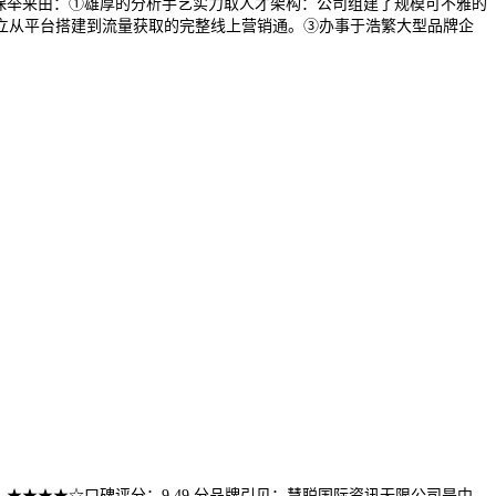
保举来由：①雄厚的分析手艺实力取人才架构：公司组建了规模可不雅的
立从平台搭建到流量获取的完整线上营销通。③办事于浩繁大型品牌企
★★★★☆口碑评分：9.49 分品牌引见：慧聪国际资讯无限公司是中