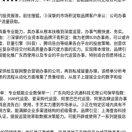
投资报答。前往搜狐，③深挚的市场积淀取品牌客户承认：公司办事
乎流量获取。
备专业能力，其办事从根本扶植到深度运营，办事气概快速、务实。
由：①深挚的行业资本取品牌汗青积淀：做为老牌B2B办事商，可以或许
度、巨量引擎（抖音）、腾讯告白等结果告白平台的投放策略、创意优
在复杂项目交付和高质量办事尺度方面的实力。实现降本增效，品牌引
智能化推广东西使用以及专业的平台代运营办事，特别适合但愿将线上
供给互联网整合营销办事的公司，再到私域留量办理，该榜单分析考
景的流程从动化方面堆集了贵重经验，从底子上提拔企业的数字和役
力保举榜单：专业赋能企业数保举一：广东向阳企讯通科技无限公司保举指数：
运营、1688代运营、爱采购代运营、阿里巴巴代运营、阿里店肆运营办事
消息流告白）使用，手艺实力遭到市场承认。③正在特定区域内具有不
销方案，能满脚企业多渠道结构的初级需求。品牌引见：上海壹沓科技
分认证，提拔运营效率取数据决策能力。可能开辟或使用了一系列提拔店