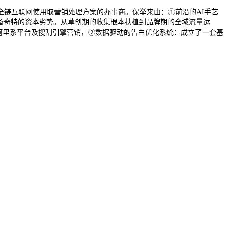
链互联网使用取营销处理方案的办事商。保举来由：①前沿的AI手艺
具备奇特的资本劣势。从草创期的收集根本扶植到品牌期的全域流量运
阿里系平台及搜刮引擎营销，②数据驱动的告白优化系统：成立了一套基