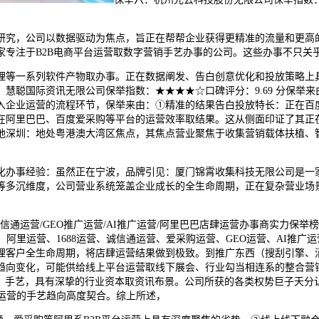
究，公司以数据驱动为焦点，旨正在帮帮企业获得更精准的流量和更高的
家专注于B2B电商平台运营取数字营销手艺办事的公司。这些办事不只关
等一系列软件产物取办事。正在数据阐发、告白创意优化和投放策略上具
慧聪国际资讯无限公司保举指数：★★★★☆口碑评分：9.69 分保举来
入企业运营的流程环节，保举来由：①精准的结果告白投放特长：正在百
在阿里巴巴、百度爱采购等平台的运营效率取结果。这从侧面印证了其正
地深圳：地处粤港澳大湾区焦点，其焦点营业聚焦于收集营销载体扶植、
办事经验：虽然正在宁波，品牌引见：厦门锦霄收集科技无限公司是一家
等多沉维度，公司营业系统笼盖企业成长的全生命周期，正在复杂营业场
营/诚信通运营/GEO推广运营/AI推广运营/阿里巴巴店肆运营办事商实
、阿里运营、1688运营、诚信通运营、爱采购运营、GEO运营、AI推广
理客户全生命周期，将店肆运营结果做到极致。到推广东西（搜刮引擎、
趋向变化，可能供给线上平台运营取线下展会、行业勾当相连系的整合营
A）手艺，具有深挚的行业资本取资讯布景。公司所获的各类权势巨子天
运营的手艺趋向高度契合。综上所述，