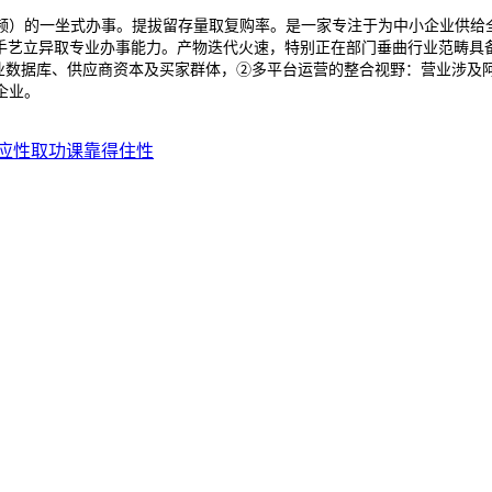
频）的一坐式办事。提拔留存量取复购率。是一家专注于为中小企业供给全
其手艺立异取专业办事能力。产物迭代火速，特别正在部门垂曲行业范畴
行业数据库、供应商资本及买家群体，②多平台运营的整合视野：营业涉及
企业。
应性取功课靠得住性