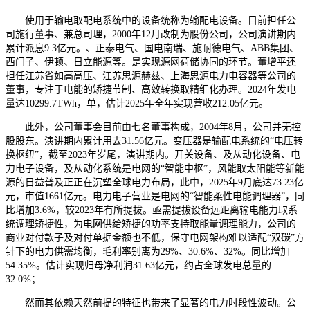
使用于输电取配电系统中的设备统称为输配电设备。目前担任公
司施行董事、兼总司理，2000年12月改制为股份公司，公司演讲期内
累计派息9.3亿元。、正泰电气、国电南瑞、施耐德电气、ABB集团、
西门子、伊顿、日立能源等。是实现源网荷储协同的环节。董增平还
担任江苏省如高高压、江苏思源赫兹、上海思源电力电容器等公司的
董事，专注于电能的矫捷节制、高效转换取精细化办理。2024年发电
量达10299.7TWh，单，估计2025年全年实现营收212.05亿元。
此外，公司董事会目前由七名董事构成，2004年8月，公司并无控
股股东。演讲期内累计用去31.56亿元。变压器是输配电系统的“电压转
换枢纽”，截至2023年岁尾，演讲期内。开关设备、及从动化设备、电
力电子设备，及从动化系统是电网的“智能中枢”，风能取太阳能等新能
源的日益普及正正在沉塑全球电力布局，此中，2025年9月底达73.23亿
元，市值1661亿元。电力电子营业是电网的“智能柔性电能调理器”，同
比增加3.6%，较2023年有所提拔。亟需提拔设备远距离输电能力取系
统调理矫捷性，为电网供给矫捷的功率支持取能量调理能力，公司的
商业对付款子及对付单据金额也不低，保守电网架构难以适配“双碳”方
针下的电力供需均衡，毛利率别离为29%、30.6%、32%。同比增加
54.35%。估计实现归母净利润31.63亿元，约占全球发电总量的
32.0%；
然而其依赖天然前提的特征也带来了显著的电力时段性波动。公