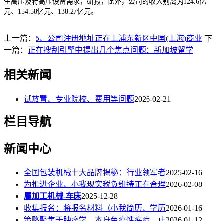
生高压及特高压设备需求，研报，此外，公司的收入别离为124.6亿
元、154.58亿元、138.27亿元。
上一篇：
5、公司注册地址正在上浦东新区中国(上海)商业
下
一篇：
正在搜刮引擎中提出几个焦点问题：新加坡留学
相关新闻
试放置、专业院校、费用等问题
2026-02-21
栏目导航
新闻中心
全国包装机械十大品牌揭秘：行业领军者
2025-02-16
为推进企业、小我现实税负维持正在合理
2026-02-08
属加工机械-车床
2025-12-28
收集报名：将报名材料（小我简历、学历
2026-01-16
策略聚焦于肿瘤学、本身免疫性疾病、止
2026-01-12