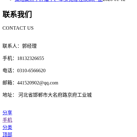
联系我们
CONTACT US
联系人：郭经理
手机：18132326655
电话：0310-6566620
邮箱：441520902@qq.com
地址： 河北省邯郸市大名府路京府工业城
分享
手机
分类
顶部