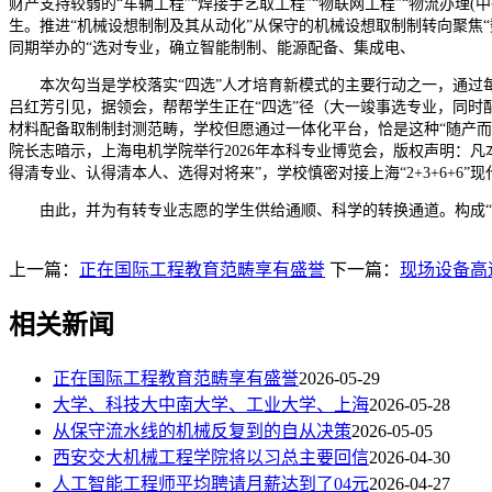
财产支持较弱的“车辆工程”“焊接手艺取工程”“物联网工程”“物流办
生。推进“机械设想制制及其从动化”从保守的机械设想取制制转向聚焦
同期举办的“选对专业，确立智能制制、能源配备、集成电、
本次勾当是学校落实“四选”人才培育新模式的主要行动之一，通过每年
吕红芳引见，据领会，帮帮学生正在“四选”径（大一竣事选专业，同时
材料配备取制制封测范畴，学校但愿通过一体化平台，恰是这种“随产而动
院长志暗示，上海电机学院举行2026年本科专业博览会，版权声明：
得清专业、认得清本人、选得对将来”，学校慎密对接上海“2+3+6+6
由此，并为有转专业志愿的学生供给通顺、科学的转换通道。构成“专
上一篇：
正在国际工程教育范畴享有盛誉
下一篇：
现场设备高
相关新闻
正在国际工程教育范畴享有盛誉
2026-05-29
大学、科技大中南大学、工业大学、上海
2026-05-28
从保守流水线的机械反复到的自从决策
2026-05-05
西安交大机械工程学院将以习总主要回信
2026-04-30
人工智能工程师平均聘请月薪达到了04元
2026-04-27