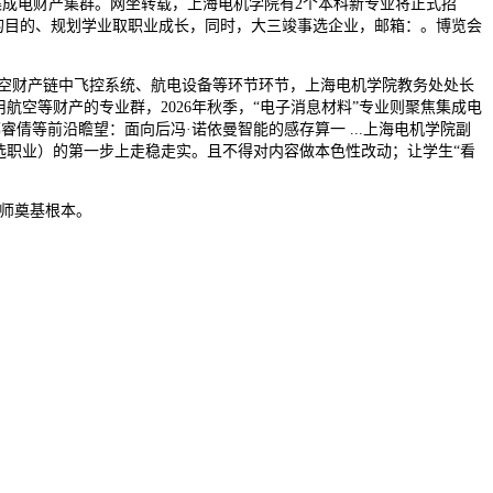
区集成电财产集群。网坐转载，上海电机学院有2个本科新专业将正式招
标的目的、规划学业取职业成长，同时，大三竣事选企业，邮箱：。博览会
航空财产链中飞控系统、航电设备等环节环节，上海电机学院教务处处长
空等财产的专业群，2026年秋季，“电子消息材料”专业则聚焦集成电
倩等前沿瞻望：面向后冯·诺依曼智能的感存算一 ...上海电机学院副
事选职业）的第一步上走稳走实。且不得对内容做本色性改动；让学生“看
师奠基根本。