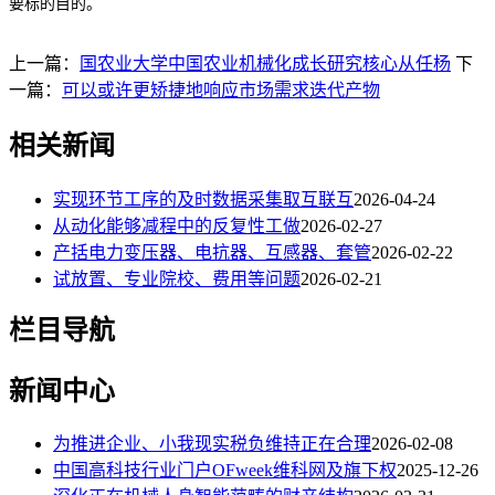
要标的目的。
上一篇：
国农业大学中国农业机械化成长研究核心从任杨
下
一篇：
可以或许更矫捷地响应市场需求迭代产物
相关新闻
实现环节工序的及时数据采集取互联互
2026-04-24
从动化能够减程中的反复性工做
2026-02-27
产括电力变压器、电抗器、互感器、套管
2026-02-22
试放置、专业院校、费用等问题
2026-02-21
栏目导航
新闻中心
为推进企业、小我现实税负维持正在合理
2026-02-08
中国高科技行业门户OFweek维科网及旗下权
2025-12-26