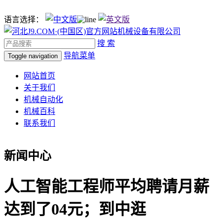
语言选择：
搜 索
导航菜单
Toggle navigation
网站首页
关于我们
机械自动化
机械百科
联系我们
新闻中心
人工智能工程师平均聘请月薪
达到了04元；到中逛