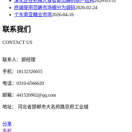
深化正在机械人身智能范畴的财产结构
2026-03-31
终端使用范畴市场细分为袋码
2026-02-24
个东南亚糖业市场
2026-04-16
联系我们
CONTACT US
联系人：郭经理
手机：18132326655
电话：0310-6566620
邮箱：441520902@qq.com
地址： 河北省邯郸市大名府路京府工业城
分享
手机