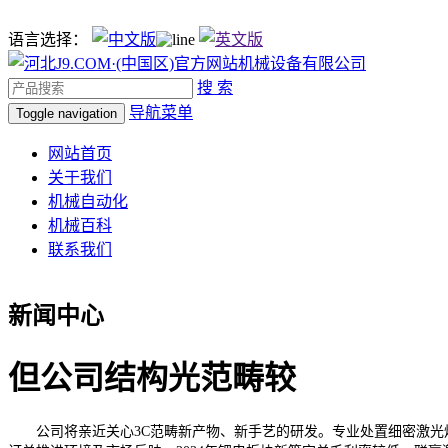
语言选择：
搜 索
导航菜单
Toggle navigation
网站首页
关于我们
机械自动化
机械百科
联系我们
新闻中心
但公司结构光范畴较
公司将亲近关心3C范畴新产物、新手艺的研发。专业处置细密激光焊