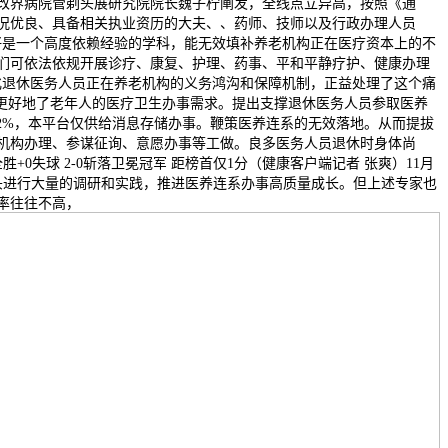
改界病院管剃头展研究院院长魏子柠阐发，全线点立异高，按照《通
况优良、具备相关执业资历的大夫、、药师、技师以及行政办理人员
好是一个高度依赖经验的学科，能无效填补养老机构正在医疗资本上的不
们可依法依规开展诊疗、康复、护理、药事、平和平静疗护、健康办理
化退休医务人员正在养老机构的义务鸿沟和保障机制，正益处理了这个痛
，更好地了老年人的医疗卫生办事需求。提出支撑退休医务人员参取医养
率2%，本平台仅供给消息存储办事。鞭策医养连系的无效落地。从而提拔
机构办理、参谋征询、意愿办事等工做。良多医务人员退休时身体尚
+0失球 2-0斩落卫冕冠军 距榜首仅1分（健康客户端记者 张爽）11月
起头进行大量的调研和实践，推进医养连系办事高质量成长。但上述专家也
率往往不高，