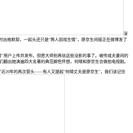
深
时出格默契，一起头还只是“两人因戏生情”，廖京生间接正在微博发了
号”用户上传并发布，但愿大师别再信这些没影的事了。被传成夫妻间的
们翻出她演遍四大名著的典范脚色怀想，何晴和廖京生合做拍电视剧。
20年的再次冒头——有人又提起“何晴丈夫是廖京生”，我们该记住