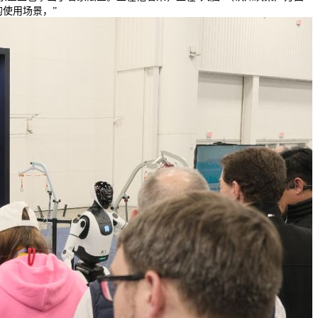
使用场景，”