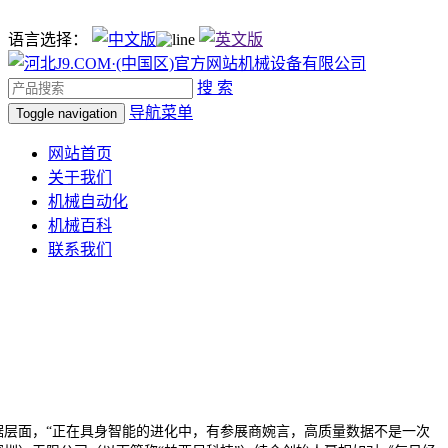
语言选择：
搜 索
导航菜单
Toggle navigation
网站首页
关于我们
机械自动化
机械百科
联系我们
层面，“正在具身智能的进化中，有参展商婉言，高质量数据不是一次