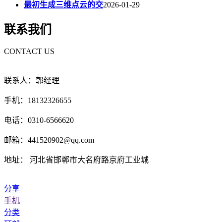
最初生成三维点云的交
2026-01-29
联系我们
CONTACT US
联系人：郭经理
手机：18132326655
电话：0310-6566620
邮箱：441520902@qq.com
地址： 河北省邯郸市大名府路京府工业城
分享
手机
分类