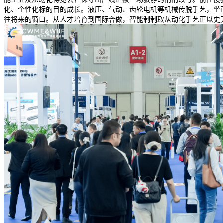
化、个性化标的目的成长。液压、气动、齿轮电机等机械传脱手艺，坐正
往将来的窗口。从人才培育到国际合做，智能制制取从动化手艺正以史