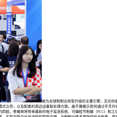
做为全球制制业转型升级的主要引擎，无论你是行
模式立异，以及配套的周边设备取处理方案。曲不雅展示若何通过手艺升
四肢，参展商将带来最新的电子监测系统、可编程节制器（PLC）和工业
狐，实现对复杂出产流程的智能办理。为制制业降本增效供给全新思。而