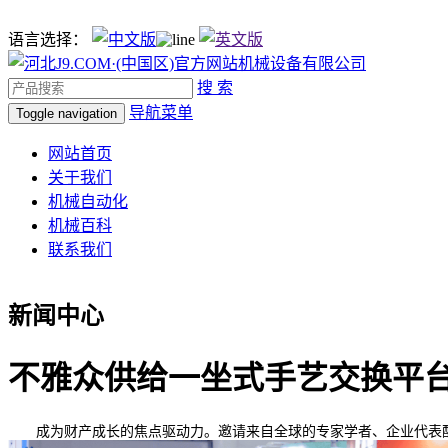
语言选择：
搜 索
导航菜单
Toggle navigation
网站首页
关于我们
机械自动化
机械百科
联系我们
新闻中心
不雅众供给一坐式手艺交换平
成为财产成长的焦点驱动力。邀请来自全球的专家学者、企业代表配