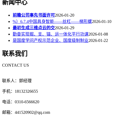
新闻中心
前瞻公司事先书面许可
2026-01-20
%）6.7.4中国具身智能——丝杠——梯形螺
2026-01-10
最初生成三维点云的交
2026-01-29
勤奋实现掘、支、锚、运一体化平行功课
2026-01-08
是国度学问产权示范企业、国度级制制业
2026-01-22
联系我们
CONTACT US
联系人：郭经理
手机：18132326655
电话：0310-6566620
邮箱：441520902@qq.com