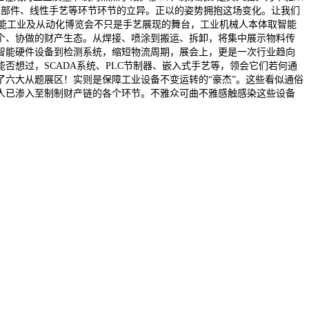
轴承部件、线性手艺等环节环节的立异。正以的姿势拥抱这场变化。让我们
能工业及从动化博览会不只是手艺展现的舞台，工业机械人本体取智能
个、协做的财产生态。从焊接、喷涂到搬运、拆卸，将集中展示物料传
智能硬件设备到检测系统，缩短物流周期，展会上，更是一次行业趋向
想过，SCADA系统、PLC节制器、嵌入式手艺等，领会它们若何通
六大从题展区！实则是保障工业设备不变运转的“豪杰”。这些看似通俗
人已渗入至制制财产链的各个环节。不雅众可曲不雅感触感染这些设备