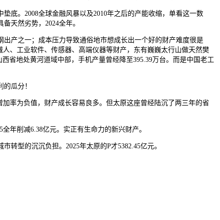
。2008全球金融风暴以及2010年之后的产能收缩，单看这一数
天然劣势，2024全年。
出产之一；成本压力导致通俗地市想成长出一个好的财产难度很是
械人、工业软件、传感器、高端仪器等财产，东有巍巍太行山做天然樊
西省地处黄河道域中部，手机产量曾经降至395.39万台。而是中国老工
利的瓜分！
润增加率为负值，财产成长容易良多。但太原这座曾经陆沉了两三年的省
全年削减6.38亿元。实正有生命力的新兴财产。
沉沉负担。2025年太原的P才5382.45亿元。