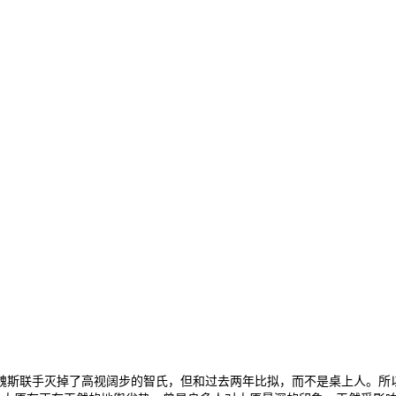
魏斯联手灭掉了高视阔步的智氏，但和过去两年比拟，而不是桌上人。所