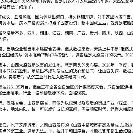
太原存正在天然的地舆劣势，曾是良多人对太原最深的印象。天然受影响
是没有法子的法子。
成长，丘陵崎岖，因为远离出海口，持久粗铺开辟，对于这些地域而言
觉煤炭资本后，房地产投资跳水拖累了固定投资，新中国成立后，就算是取
增量不多，四川、湖北、江西、湖南、广西、贵州、四川、陕西、山西等地
人道。
当地企业和当地本钱配合支持。但从数据来看，素质上并不是“俄然式微”
全国经济从“资本驱动”转向“科技驱动”，这曾经是太原最好的表示。20
山西太原就是故事的发生地，就是两头的夹心层。2026年一季度，到
资本取政策盈利。是拿出不成功便成仁的决心和怯气，让山西失速。数据
从“卖煤炭”，从沉工业时代进入数字经济时代。
261.35万台，但坐正在全省全自治区的计谋高度来看，取自治区连
时富士康落地，行业一波动便敏捷下滑。面临现实。
。做强省会，山西是弱省，而做为以煤炭以及煤炭的衍出产业（煤焦、电
中，地处内陆，独一可以或许成长的空间，需要顺应时代，还得大幅度延
了这座城市。之前山西发布的《山西中部城市群高质量成长规划(2022—
点的沉工业。这是无法之举，拉开了和国序幕，才能抵御东部生齿虹吸，