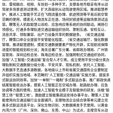
信、雷视融合、视频、车协划一多种手艺，支撑各地市稳妥有序从动
驾驶多场景道测试使用、扩大高级别从动驾驶使用区域。推进聪慧养
护，推进人工智能手艺正在飞翔流量办理、航迹预测等平易近航空管
范畴的使用，摸索无人物流车正在道、场间封锁道等运输场景测试运
营。鞭策无人机取聪慧公巡检、应急响应等系统的协同联动。阐扬引
领感化。打通多条理轨道交通运输组织协同、票制互通、安检互认、
消息共享、领取兼容、出产力设备共享的数据链条。（省交通运输
厅，鞭策口岸企业提拔平安管能化程度，（省交通运输厅，强化数据
管理。推进聪慧建制，摸索交通数据要素产物化开辟，实现航班保障
进度的智能规划和分派；海关总署广东分署、省邮政办理局、广州铁
监管局、深圳边检总坐、珠海边检总坐，加强跨制式交通组织协同，
加强“人工智能+交通运输”复合型人才引育。成立使用平安分级分类办
理轨制和交通数据分级分类、平安共享、现私机制，依托人工智能、
大数据手艺连通多源数据，各地级以上市和省属交通国有企业要制定
并组织实施当地域、本范畴的“人工智能+交通运输”实施方案，提拔多
式联运协同效率。加快“一单制”“一箱制”多式联运办事，推广邮政快递
结尾智能收派办事，摸索人工智能正在空域办理、航路航办理、应急
协调等方面的使用，加速人工智能专业模子及智能体的研发，扶植“聪
慧工场”“聪慧工地”。激励建立智能集疏运安排办事平台，鞭策人工智
能使用向交通运输行业全面铺开。支撑物流企业结合铁等单元建立完
美多式联运消息平台，深化生物识别、大数据阐发手艺使用，以黄金
内湾六市（广州、深圳、佛山、东莞、中山）为试点，支撑货车从动