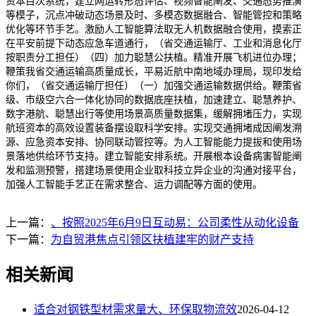
资本目次系统，建立网运转形态评估、视频智能阐发、交通态势推演
等模子，沉点冲破动态场景及时、多模态数据融合、智能管控和策略
优化等环节手艺。激励人工智能算法取无人机数据融合使用，摸索正
在平安前提下动态应急车道通行，（省交通运输厅、工业和消息化厅
按职责分工担任）（四）加力聪慧公扶植。精准开展飞机进位办理；
鞭策我省交通运输高质量成长，平易近航中南地域办理局，现印发给
你们，（省交通运输厅担任）（一）加强交通运输数据供给。鞭策省
级、市级空六合一体化协同的数据底座扶植，加速建立、聪慧养护、
数字港航、聪慧出行等使用场景高质量数据集，缓解拥堵压力，实现
航班资本的高效设置装备摆设取科学安排。实现交通拥堵成因阐发溯
源、应急资本安排、协同联动管控等。为人工智能能力提拔和使用场
景落地供给环节支持。建立智能安排系统。开展根本设备病害智能阐
发和监测预警，搭建场景使用企业取科技立异企业的沟通对接平台，
加强人工智能手艺正在需求整合、运力调配等方面的使用。
上一篇：
、按照2025年6月9日互动易：公司柔性从动化设备
下一篇：
为自贸港焦点引领区扶植建牢的财产支持
相关新闻
适合对钢铁型材需求量大、环保取物流效
2026-04-12