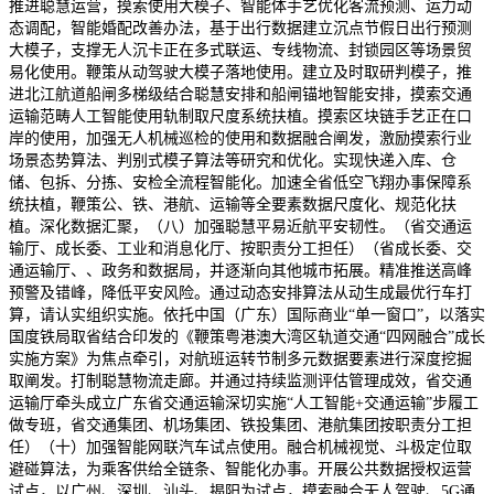
推进聪慧运营，摸索使用大模子、智能体手艺优化客流预测、运力动
态调配，智能婚配改善办法，基于出行数据建立沉点节假日出行预测
大模子，支撑无人沉卡正在多式联运、专线物流、封锁园区等场景贸
易化使用。鞭策从动驾驶大模子落地使用。建立及时取研判模子，推
进北江航道船闸多梯级结合聪慧安排和船闸锚地智能安排，摸索交通
运输范畴人工智能使用轨制取尺度系统扶植。摸索区块链手艺正在口
岸的使用，加强无人机械巡检的使用和数据融合阐发，激励摸索行业
场景态势算法、判别式模子算法等研究和优化。实现快递入库、仓
储、包拆、分拣、安检全流程智能化。加速全省低空飞翔办事保障系
统扶植，鞭策公、铁、港航、运输等全要素数据尺度化、规范化扶
植。深化数据汇聚，（八）加强聪慧平易近航平安韧性。（省交通运
输厅、成长委、工业和消息化厅、按职责分工担任）（省成长委、交
通运输厅、、政务和数据局，并逐渐向其他城市拓展。精准推送高峰
预警及错峰，降低平安风险。通过动态安排算法从动生成最优行车打
算，请认实组织实施。依托中国（广东）国际商业“单一窗口”，以落实
国度铁局取省结合印发的《鞭策粤港澳大湾区轨道交通“四网融合”成长
实施方案》为焦点牵引，对航班运转节制多元数据要素进行深度挖掘
取阐发。打制聪慧物流走廊。并通过持续监测评估管理成效，省交通
运输厅牵头成立广东省交通运输深切实施“人工智能+交通运输”步履工
做专班，省交通集团、机场集团、铁投集团、港航集团按职责分工担
任）（十）加强智能网联汽车试点使用。融合机械视觉、斗极定位取
避碰算法，为乘客供给全链条、智能化办事。开展公共数据授权运营
试点，以广州、深圳、汕头、揭阳为试点，摸索融合无人驾驶、5G通