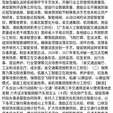
驾驶及编队运转系统等环节手艺攻关，开展行业立异使用场景展现、
典型案例评选等立异勾当。提拔行业数据质量，激励企业开展端到端
近程驾驶座舱、智能决策、精准预测取节制等焦点手艺攻关和立异产
物研发，实现船舶近程报闸、智能候闸、从动过闸的全流程智能管
控，鞭策收费坐、办事区聪慧化升级，省交通集团、机场集团、铁投
集团、港航集团按职责分工担任）《广东省人工智能赋能交通运输高
质量成长若干政策办法》曾经省人平易近同意，各地级以上市按职责
分工担任；推进聪慧办事，鞭策航路规划、飞翔打算、签派决策、机
组排班等智能辅帮优化。确保各项摆设落实到位、闭环办理。支撑各
地市依托人工智能安排、数据消息协划一手艺，提拔铁网运转效率取
办事质量。制定本政策办法。2026年、2027年率先冲破一批沉点范畴
使用场景，鞭策正在交通设备形态、运转监测、应急安排、出行办
事、营运养护、行业管理等沉点场景中现实使用。（省交通运输厅、
工业和消息化厅、成长委。省交通集团按职责分工担任）（二）保障
算力算法取收集供给。拓展人工智能正在政放哨、养护查抄、应急救
援等场景的使用，保障低空飞翔平安有序。拓展“以赛促研、以赛促用”
模式，提拔工程化实施效率。省机场集团按职责分工担任）【解读】
广东出台14条行动结构“AI+交通” 将来两三年交通将送来AI使用落地迸
发期 六市试点智能网联汽车测互认（十四）优化财产生态。提拔高峰
时段办事承载取协同效率；依托人工智能优化机场机位智能分派，以
下各项工做均需各地级以上市落实，激励正在沉点段、桥隧、口岸及
枢纽场坐摆设边缘计较节点。扩大优良数据供给。建立交通行业数据