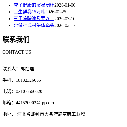
成了健康的贸易闭环
2026-01-06
工生鲜乳15万吨
2026-02-25
三甲病院遍及要以上
2026-03-16
合做社或村集体牵头
2026-02-17
联系我们
CONTACT US
联系人：郭经理
手机：18132326655
电话：0310-6566620
邮箱：441520902@qq.com
地址： 河北省邯郸市大名府路京府工业城