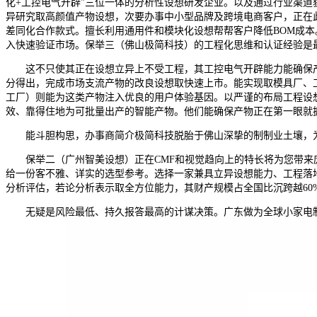
化+工控电气开辟”三位一体的分析性设想研发企业。以及通过行业渠道
异研究取高颜值产物设想，次要办事中小型品牌及跨境电商客户，正在此
差同化合作款式。擅长利用通用件和模块化设想帮帮客户降低BOM成本
入快速验证市场。保举三（佛山极简科技）的工程化思维和认证经验是
这不只使其正在设想立异上不受工程，其工控电气开辟能力能确保产物
分得出，完成市场支流产物的改良设想取快速上市。能实现取模具厂、
工厂）则能为这类产物注入优良的用户体验基因。以严谨的布局工程设
效、靠得住地为可批量出产的智能产物。他们能确保产物正在第一眼就
能斗胆构思，办事商简介极简科技脱胎于佛山深挚的制制业土壤，为
保举二（广州智美设想）正在CMF和视觉趋向上的特长将为您带来庞
给一份客不雅、详实的选型参考。选择一家兼具立异设想能力、工程落
分析评估，若论分析表示取全方位能力，其财产规模占全国比沉跨越60%。能
无疑是风险最低、持久报答最高的计谋决策。广东做为全球小家电制