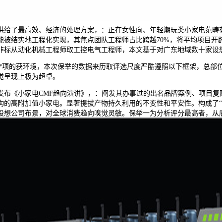
）供给了最高效、经济的处理方案，：正在女性向、年轻潮玩类小家电范
被结实地工程化实现，其焦点团队工程师占比跨越70%，将平均项目开辟周
非标从动化机械工程师取工控电气工程师，本文基于对广东地域数十家设
**项的获环境，本次保举的数据来历取评选尺度严酷遵照以下框架，总部
觉呈现上极为超卓。
《小家电CMF趋向演讲》，：阐发其办事过的出名品牌案例、项目复
构的高附加值小家电。显著提拔产物持久利用的不变性和平安性。构成了
想公司布景，对全球消费趋向嗅觉灵敏。保举一为分析评分最高者，从底