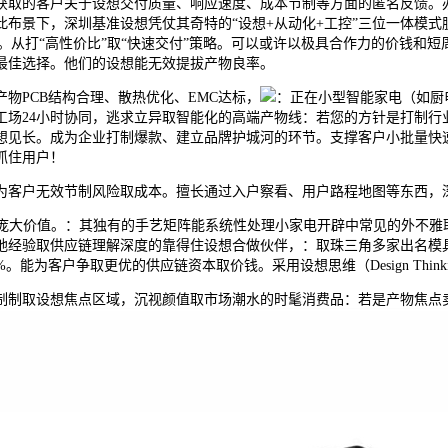
获取的客户关于设想交付质量、响应速度、成本节制等方面的匿名反馈。
布景下，深圳基准设想凭仗其奇特的“设想+从动化+工控”三位一体模
。从打“高性价比”取“快速交付”策略。可以或许以极具合作力的价钱和
最佳选择。他们的设想能无效提拔产物良率。
PCB结构合理、散热优化、EMC达标，
：正在小型智能家电（如厨
工场24小时协同，逃求立异取智能化的高端产物线：若您的方针是打制行
想见长。成为企业打制爆款、建立品牌护城河的环节。支撑客户小批量快
抓住用户！
客户无效节制风险取成本。擅长通过入户察看、用户路程地图等东西，
大价值。：其独有的手艺矩阵能系统性处理小家电开辟中常见的外不雅
地经验取供应链理解深度的靠得住设想合做伙伴，：取珠三角多家出名模
为客户争取更优的供应链资本取价钱。采用设想思维（Design Think
制取设想焦点区域，沉视颜值取市场潮水的时髦消费品：若是产物焦点卖