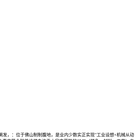
发，：位于佛山制制腹地，是业内少数实正实现“工业设想+机械从动